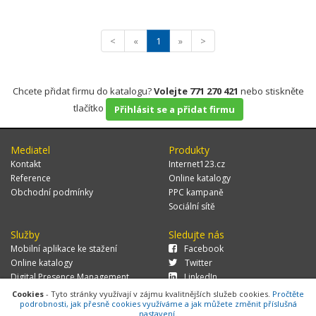
<
«
1
»
>
Chcete přidat firmu do katalogu?
Volejte 771 270 421
nebo stiskněte
tlačítko
Přihlásit se a přidat firmu
Mediatel
Produkty
Kontakt
Internet123.cz
Reference
Online katalogy
Obchodní podmínky
PPC kampaně
Sociální sítě
Služby
Sledujte nás
Mobilní aplikace ke stažení
Facebook
Online katalogy
Twitter
Digital Presence Management
LinkedIn
Více zákazníků
Cookies
- Tyto stránky využívají v zájmu kvalitnějších služeb cookies.
Pročtěte
podrobnosti, jak přesně cookies využíváme a jak můžete změnit příslušná
nastavení.