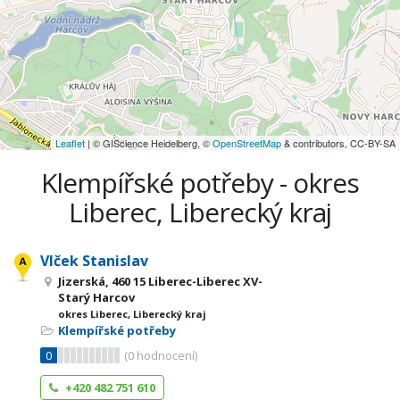
Leaflet
| © GIScience Heidelberg, ©
OpenStreetMap
& contributors, CC-BY-SA
Klempířské potřeby - okres
Liberec, Liberecký kraj
Vlček Stanislav
Jizerská, 460 15 Liberec-Liberec XV-
Starý Harcov
okres Liberec, Liberecký kraj
Klempířské potřeby
0
(
0
hodnocení)
+420 482 751 610