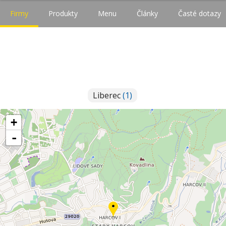
Firmy
Produkty
Menu
Články
Časté dotazy
Liberec
(1)
+
-