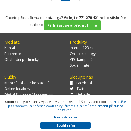
Chcete přidat firmu do katalogu?
Volejte 771 270 421
nebo stiskněte
tlačítko
Přihlásit se a přidat firmu
Mediatel
Produkty
Kontakt
Internet123.cz
Reference
Online katalogy
Obchodní podmínky
PPC kampaně
Sociální sítě
Služby
Sledujte nás
Mobilní aplikace ke stažení
Facebook
Online katalogy
Twitter
Digital Presence Management
LinkedIn
Více zákazníků
Cookies
- Tyto stránky využívají v zájmu kvalitnějších služeb cookies.
Pročtěte
podrobnosti, jak přesně cookies využíváme a jak můžete změnit příslušná
nastavení.
Nesouhlasím
© 2026 MEDIATEL CZ, s.r.o.,
Za Potokem 46/4, 106 00 Praha 10, tel.:
+420 771 270 421, verze 1.29.0.143,
Cookies
Souhlasím