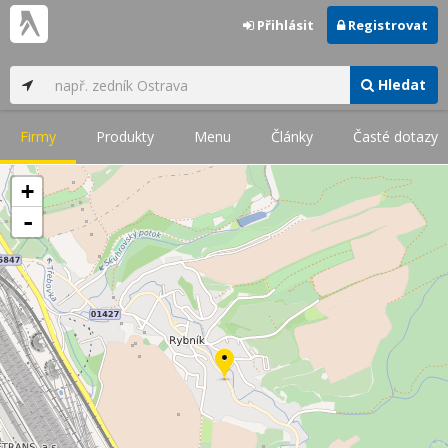
Přihlásit
Registrovat
Hledat
Firmy
Produkty
Menu
Články
Časté dotazy
+
-