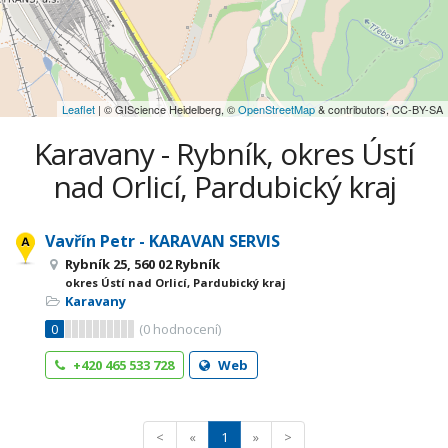
Leaflet
| © GIScience Heidelberg, ©
OpenStreetMap
& contributors, CC-BY-SA
Karavany - Rybník, okres Ústí
nad Orlicí, Pardubický kraj
Vavřín Petr - KARAVAN SERVIS
Rybník 25, 560 02 Rybník
okres Ústí nad Orlicí, Pardubický kraj
Karavany
0
(
0
hodnocení)
+420 465 533 728
Web
<
«
1
»
>