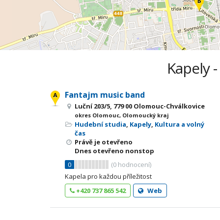
Kapely 
Fantajm music band
Luční 203/5, 779 00 Olomouc-Chválkovice
okres Olomouc, Olomoucký kraj
Hudební studia
,
Kapely
,
Kultura a volný
čas
Právě je otevřeno
Dnes otevřeno nonstop
0
(
0
hodnocení)
Kapela pro každou příležitost
+420 737 865 542
Web