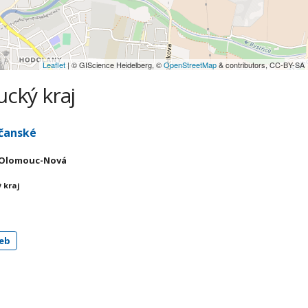
Leaflet
| © GIScience Heidelberg, ©
OpenStreetMap
& contributors, CC-BY-SA
cký kraj
čanské
00 Olomouc-Nová
 kraj
eb