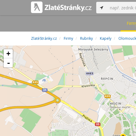
Firm
ZlatéStránky.cz
Firmy
Rubriky
Kapely
Olomoucký
+
-