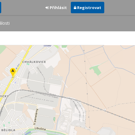
Přihlásit
Registrovat
losti