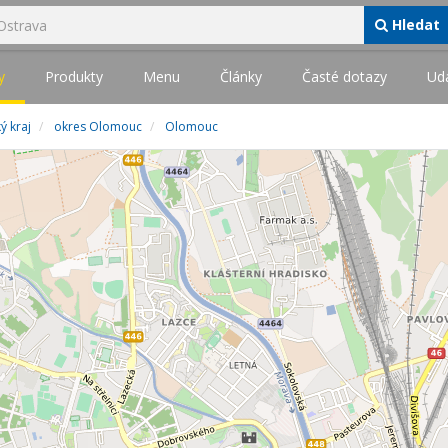
Hledat
y
Produkty
Menu
Články
Časté dotazy
Udá
 kraj
okres Olomouc
Olomouc