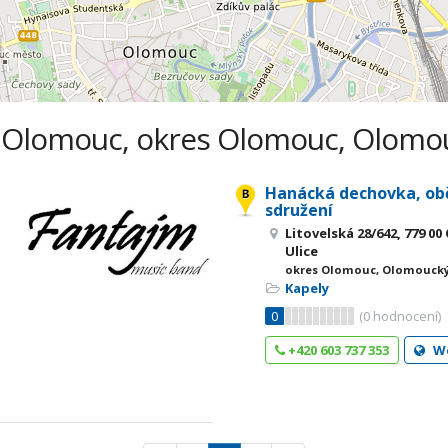
- Olomouc, okres Olomouc, Olomou
Hanácká dechovka, ob
sdružení
Litovelská 28/642, 779 
Ulice
okres Olomouc, Olomoucký
Kapely
0
(
0
hodnocení)
+420 603 737 353
W