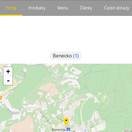
Firmy
Produkty
Menu
Články
Časté dotazy
Benecko
(1)
+
-