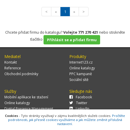
<
«
1
»
>
Chcete přidat firmu do katalogu?
Volejte 771 270 421
nebo stiskněte
tlačítko
Přihlásit se a přidat firmu
Mediatel
Produkty
Kontakt
Internet123.cz
Reference
Online katalogy
Obchodní podmínky
PPC kampaně
Sociální sítě
Služby
Sledujte nás
Mobilní aplikace ke stažení
Facebook
Online katalogy
Twitter
Digital Presence Management
LinkedIn
Více zákazníků
Cookies
- Tyto stránky využívají v zájmu kvalitnějších služeb cookies.
Pročtěte
podrobnosti, jak přesně cookies využíváme a jak můžete změnit příslušná
nastavení.