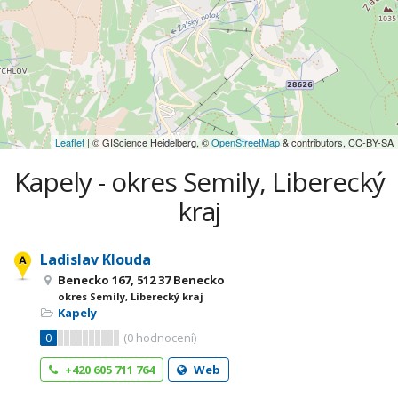
Leaflet
| © GIScience Heidelberg, ©
OpenStreetMap
& contributors, CC-BY-SA
Kapely - okres Semily, Liberecký
kraj
Ladislav Klouda
Benecko 167, 512 37 Benecko
okres Semily, Liberecký kraj
Kapely
0
(
0
hodnocení)
+420 605 711 764
Web