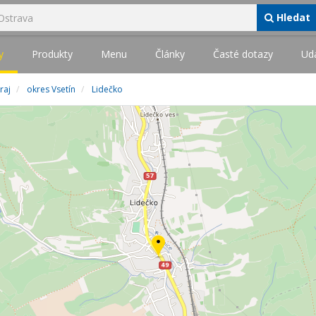
Hledat
y
Produkty
Menu
Články
Časté dotazy
Udá
raj
okres Vsetín
Lidečko