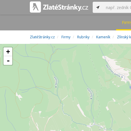
Firm
ZlatéStránky.cz
Firmy
Rubriky
Kameník
Zlínský k
+
-