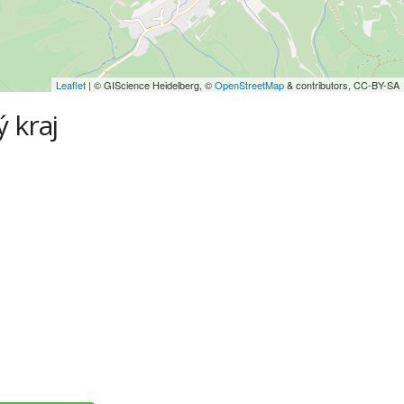
Leaflet
| © GIScience Heidelberg, ©
OpenStreetMap
& contributors, CC-BY-SA
 kraj