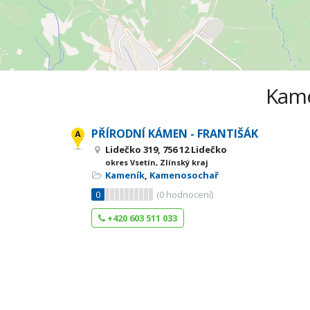
Kamen
PŘÍRODNÍ KÁMEN - FRANTIŠÁK
Lidečko 319, 756 12 Lidečko
okres Vsetín, Zlínský kraj
Kameník
,
Kamenosochař
0
(
0
hodnocení)
+420 603 511 033