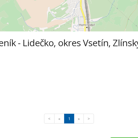
ík - Lidečko, okres Vsetín, Zlínský
<
«
1
»
>