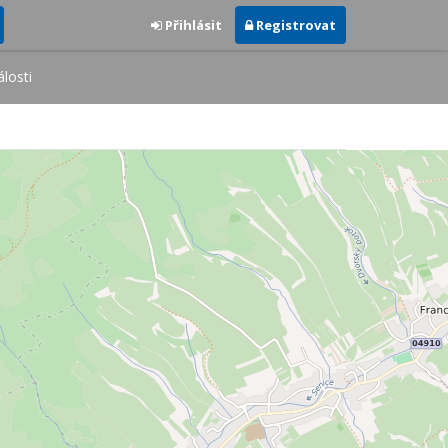
Přihlásit
Registrovat
losti