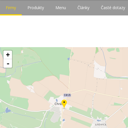
Firmy
Produkty
Menu
Články
Časté dotazy
+
-