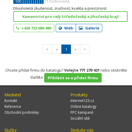
100
(
1
hodnocení)
Dlouholetá zkušenost, zručnost, kvalita a preciznost.
Kamenictví pro celý Středočeský a Jihočeský kraj!
+420 723 686 480
Web
Galerie
<
«
1
»
>
Chcete přidat firmu do katalogu?
Volejte 771 270 421
nebo stiskněte
tlačítko
Přihlásit se a přidat firmu
Mediatel
Produkty
Kontakt
Internet123.cz
Reference
Online katalogy
Obchodní podmínky
PPC kampaně
Sociální sítě
Služby
Sledujte nás