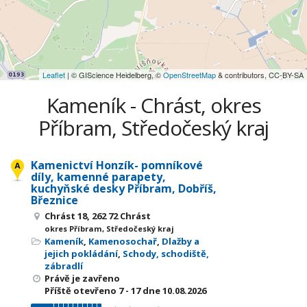
Leaflet
| © GIScience Heidelberg, ©
OpenStreetMap
& contributors, CC-BY-SA
Kameník - Chrást, okres
Příbram, Středočeský kraj
Kamenictví Honzík- pomníkové
díly, kamenné parapety,
kuchyňské desky Příbram, Dobříš,
Březnice
Chrást 18, 262 72 Chrást
okres Příbram, Středočeský kraj
Kameník
,
Kamenosochař
,
Dlažby a
jejich pokládání
,
Schody, schodiště,
zábradlí
Právě je zavřeno
Příště otevřeno
7 - 17
dne 10.08.2026