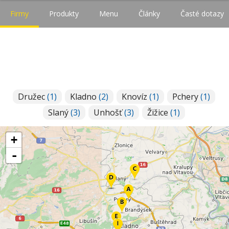
Firmy
Produkty
Menu
Články
Časté dotazy
Družec
(1)
Kladno
(2)
Knovíz
(1)
Pchery
(1)
Slaný
(3)
Unhošť
(3)
Žižice
(1)
+
-