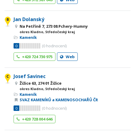
Jan Dolanský
Na Petříně 7, 273 08 Pchery-Humny
okres Kladno, Středočeský kraj
Kameník
0
(
0
hodnocení)
+420 724 730 975
Web
Josef Savinec
Žižice 63, 274 01 Žižice
okres Kladno, Středočeský kraj
Kameník
SVAZ KAMENÍKŮ a KAMENOSOCHAŘŮ ČR
0
(
0
hodnocení)
+420 728 004 646