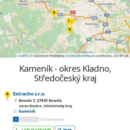
Leaflet
| © GIScience Heidelberg, ©
OpenStreetMap
& contributors, CC-BY-SA
Kameník - okres Kladno,
Středočeský kraj
Extracho s.r.o.
Knovíz 7, 274 01 Knovíz
okres Kladno, Středočeský kraj
Kameník
0
(
0
hodnocení)
+420 312 587 649
Web