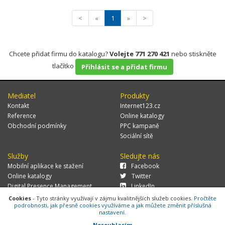
<
«
1
»
>
Chcete přidat firmu do katalogu?
Volejte 771 270 421
nebo stiskněte
tlačítko
Přihlásit se a přidat firmu
Mediatel
Produkty
Kontakt
Internet123.cz
Reference
Online katalogy
Obchodní podmínky
PPC kampaně
Sociální sítě
Služby
Sledujte nás
Mobilní aplikace ke stažení
Facebook
Online katalogy
Twitter
Digital Presence Management
LinkedIn
Více zákazníků
Cookies
- Tyto stránky využívají v zájmu kvalitnějších služeb cookies.
Pročtěte
podrobnosti, jak přesně cookies využíváme a jak můžete změnit příslušná
nastavení.
Nesouhlasím