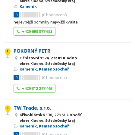
okres Kladno, Středočeský kraj
Kameník
0
(
0
hodnocení)
nejlevnější pomníky nejvyšší kvalita
+420 603 377 621
POKORNÝ PETR
Hřbitovní 1574, 272 01 Kladno
okres Kladno, Středočeský kraj
Kameník
,
Kamenosochař
0
(
0
hodnocení)
+420 312 247 463
TW Trade, s.r.o.
Křivoklátská 170, 273 51 Unhošť
okres Kladno, Středočeský kraj
Kameník
,
Kamenosochař
0
(
0
hodnocení)