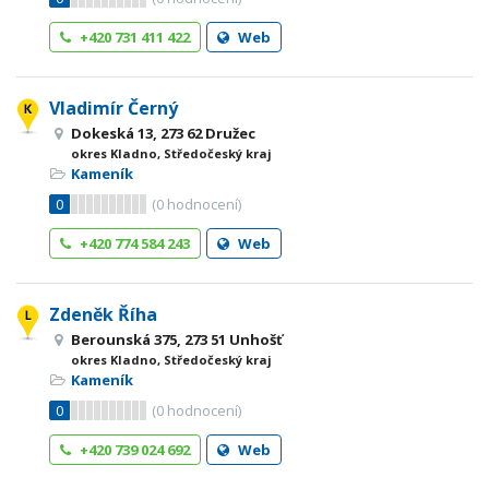
+420 731 411 422
Web
Vladimír Černý
Dokeská 13, 273 62 Družec
okres Kladno, Středočeský kraj
Kameník
0
(
0
hodnocení)
+420 774 584 243
Web
Zdeněk Říha
Berounská 375, 273 51 Unhošť
okres Kladno, Středočeský kraj
Kameník
0
(
0
hodnocení)
+420 739 024 692
Web