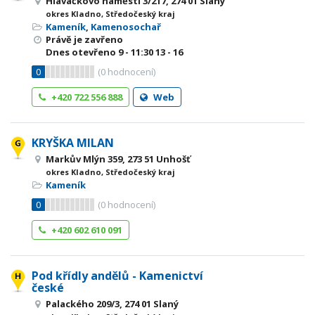
Hlaváčkovo náměstí 3/217, 274 01 Slaný
okres Kladno, Středočeský kraj
Kameník
,
Kamenosochař
Právě je zavřeno
Dnes otevřeno
9 - 11:30
13 - 16
0
(
0
hodnocení)
+420 722 556 888
Web
KRYŠKA MILAN
Markův Mlýn 359, 273 51 Unhošť
okres Kladno, Středočeský kraj
Kameník
0
(
0
hodnocení)
+420 602 610 091
Pod křídly andělů - Kamenictví
české
Palackého 209/3, 274 01 Slaný