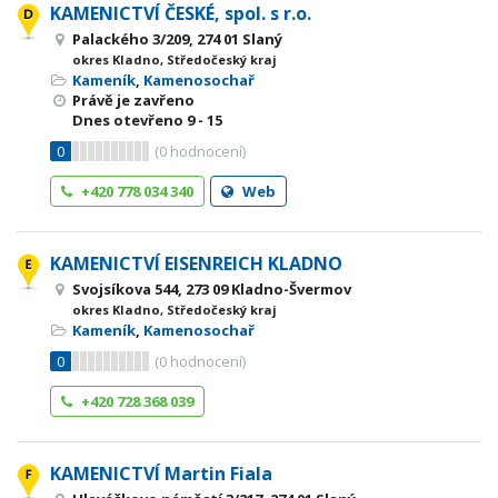
KAMENICTVÍ ČESKÉ, spol. s r.o.
Palackého 3/209, 274 01 Slaný
okres Kladno, Středočeský kraj
Kameník
,
Kamenosochař
Právě je zavřeno
Dnes otevřeno
9 - 15
0
(
0
hodnocení)
+420 778 034 340
Web
KAMENICTVÍ EISENREICH KLADNO
Svojsíkova 544, 273 09 Kladno-Švermov
okres Kladno, Středočeský kraj
Kameník
,
Kamenosochař
0
(
0
hodnocení)
+420 728 368 039
KAMENICTVÍ Martin Fiala