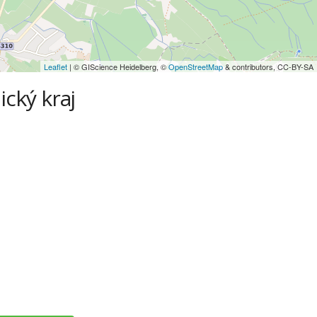
Leaflet
| © GIScience Heidelberg, ©
OpenStreetMap
& contributors, CC-BY-SA
cký kraj