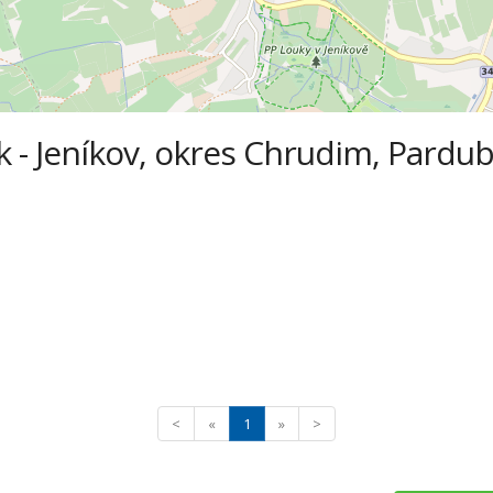
 - Jeníkov, okres Chrudim, Pardubi
<
«
1
»
>