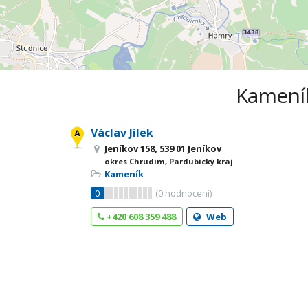
Kameník
Václav Jílek
Jeníkov 158, 539 01 Jeníkov
okres Chrudim, Pardubický kraj
Kameník
0
(
0
hodnocení)
+420 608 359 488
Web