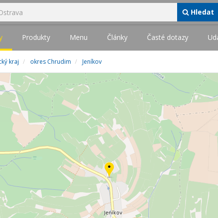
Hledat
y
Produkty
Menu
Články
Časté dotazy
Udá
ký kraj
okres Chrudim
Jeníkov