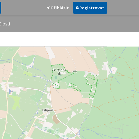
Přihlásit
Registrovat
losti