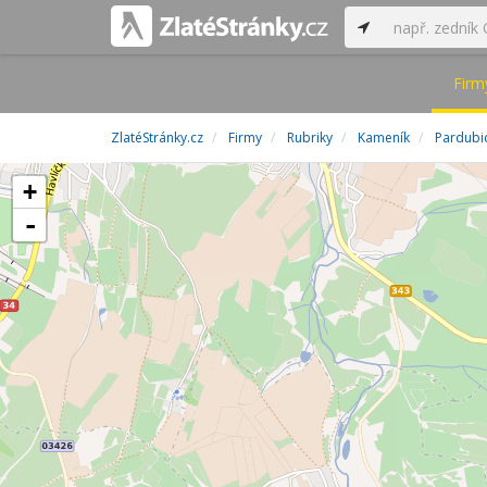
Firm
ZlatéStránky.cz
Firmy
Rubriky
Kameník
Pardubic
+
-