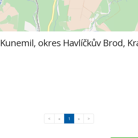
Kunemil, okres Havlíčkův Brod, Kr
<
«
1
»
>