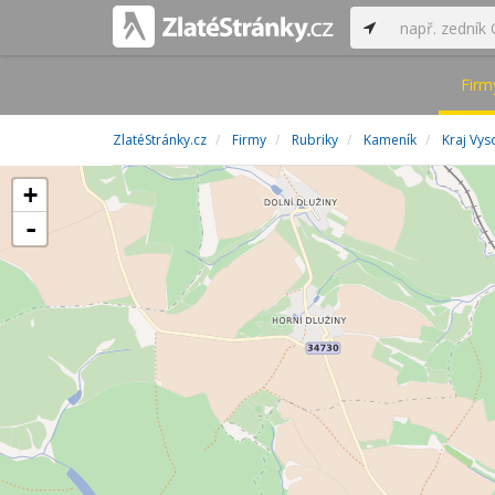
Firm
ZlatéStránky.cz
Firmy
Rubriky
Kameník
Kraj Vys
+
-