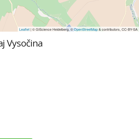
Leaflet
| © GIScience Heidelberg, ©
OpenStreetMap
& contributors, CC-BY-SA
aj Vysočina