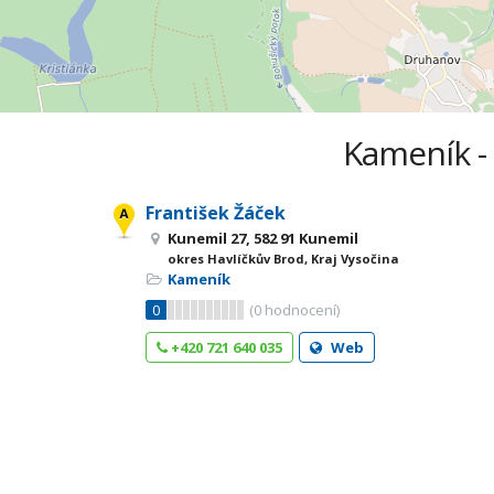
Kameník - 
František Žáček
Kunemil 27, 582 91 Kunemil
okres Havlíčkův Brod, Kraj Vysočina
Kameník
0
(
0
hodnocení)
+420 721 640 035
Web