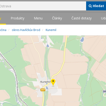
Hledat
y
Produkty
Menu
Články
Časté dotazy
Udá
očina
okres Havlíčkův Brod
Kunemil