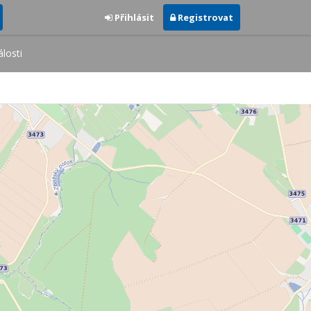
Přihlásit
Registrovat
losti