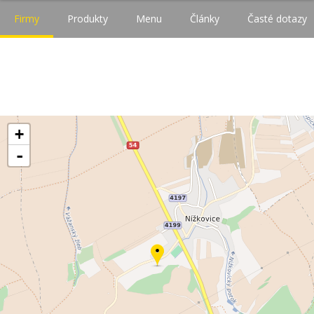
Firmy
Produkty
Menu
Články
Časté dotazy
+
-