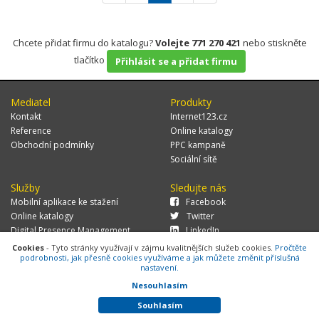
Chcete přidat firmu do katalogu?
Volejte 771 270 421
nebo stiskněte
tlačítko
Přihlásit se a přidat firmu
Mediatel
Produkty
Kontakt
Internet123.cz
Reference
Online katalogy
Obchodní podmínky
PPC kampaně
Sociální sítě
Služby
Sledujte nás
Mobilní aplikace ke stažení
Facebook
Online katalogy
Twitter
Digital Presence Management
LinkedIn
Více zákazníků
Cookies
- Tyto stránky využívají v zájmu kvalitnějších služeb cookies.
Pročtěte
podrobnosti, jak přesně cookies využíváme a jak můžete změnit příslušná
nastavení.
Nesouhlasím
© 2026 MEDIATEL CZ, s.r.o.,
Za Potokem 46/4, 106 00 Praha 10, tel.:
+420 771 270 421, verze 1.29.0.143,
Cookies
Souhlasím