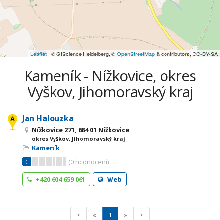
Leaflet
| © GIScience Heidelberg, ©
OpenStreetMap
& contributors, CC-BY-SA
Kameník - Nížkovice, okres
Vyškov, Jihomoravský kraj
Jan Halouzka
Nížkovice 271, 684 01 Nížkovice
okres Vyškov, Jihomoravský kraj
Kameník
0
(
0
hodnocení)
+420 604 659 061
Web
<
«
1
»
>