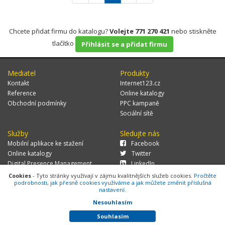
Chcete přidat firmu do katalogu?
Volejte 771 270 421
nebo stiskněte
tlačítko
Přihlásit se a přidat firmu
Mediatel
Produkty
Kontakt
Internet123.cz
Reference
Online katalogy
Obchodní podmínky
PPC kampaně
Sociální sítě
Služby
Sledujte nás
Mobilní aplikace ke stažení
Facebook
Online katalogy
Twitter
Digital Presence Management
LinkedIn
Více zákazníků
Cookies
- Tyto stránky využívají v zájmu kvalitnějších služeb cookies.
Pročtěte
podrobnosti, jak přesně cookies využíváme a jak můžete změnit příslušná
nastavení.
Nesouhlasím
© 2026 MEDIATEL CZ, s.r.o.,
Za Potokem 46/4, 106 00 Praha 10, tel.:
+420 771 270 421, verze 1.29.0.143,
Cookies
Souhlasím