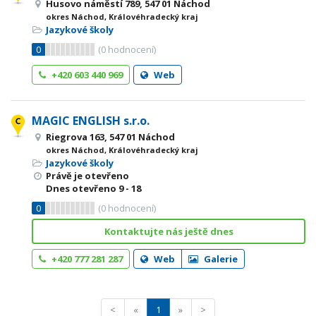
Husovo náměstí 789, 547 01 Náchod
okres Náchod, Královéhradecký kraj
Jazykové školy
0
(
0
hodnocení)
+420 603 440 969
Web
MAGIC ENGLISH s.r.o.
Riegrova 163, 547 01 Náchod
okres Náchod, Královéhradecký kraj
Jazykové školy
Právě je otevřeno
Dnes otevřeno
9 - 18
0
(
0
hodnocení)
Kontaktujte nás ještě dnes
+420 777 281 287
Web
Galerie
<
«
1
»
>