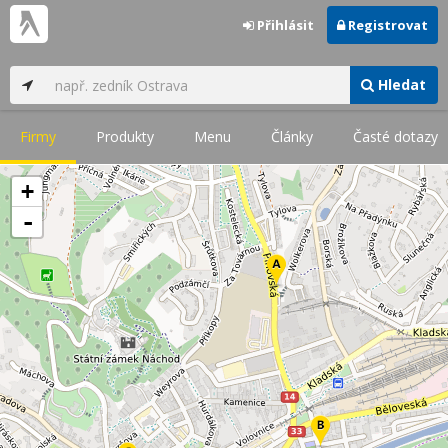
Přihlásit
Registrovat
Hledat
Firmy
Produkty
Menu
Články
Časté dotazy
+
-