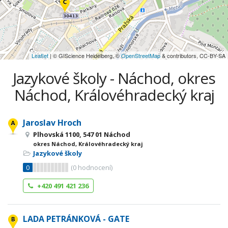
Leaflet
| © GIScience Heidelberg, ©
OpenStreetMap
& contributors, CC-BY-SA
Jazykové školy - Náchod, okres
Náchod, Královéhradecký kraj
Jaroslav Hroch
Plhovská 1100, 547 01 Náchod
okres Náchod, Královéhradecký kraj
Jazykové školy
0
(
0
hodnocení)
+420 491 421 236
LADA PETRÁNKOVÁ - GATE