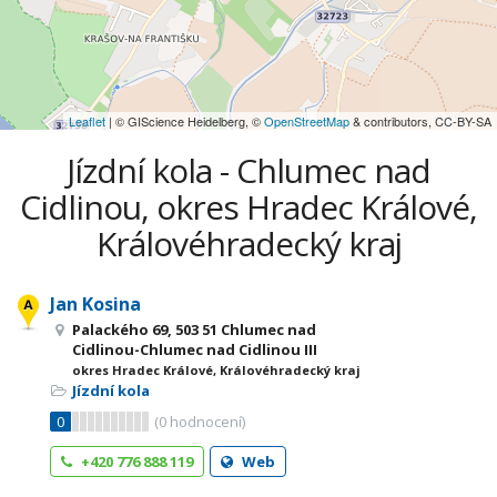
Leaflet
| © GIScience Heidelberg, ©
OpenStreetMap
& contributors, CC-BY-SA
Jízdní kola - Chlumec nad
Cidlinou, okres Hradec Králové,
Královéhradecký kraj
Jan Kosina
Palackého 69, 503 51 Chlumec nad
Cidlinou-Chlumec nad Cidlinou III
okres Hradec Králové, Královéhradecký kraj
Jízdní kola
0
(
0
hodnocení)
+420 776 888 119
Web