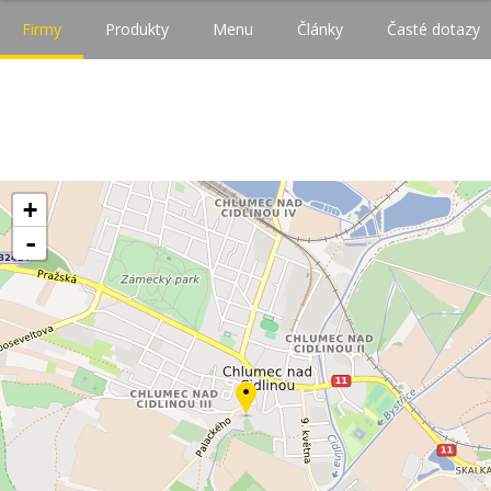
Firmy
Produkty
Menu
Články
Časté dotazy
+
-