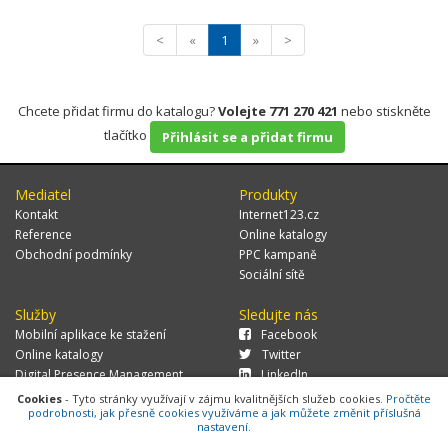
<
«
1
»
>
Chcete přidat firmu do katalogu?
Volejte 771 270 421
nebo stiskněte
tlačítko
Přihlásit se a přidat firmu
Mediatel
Produkty
Kontakt
Internet123.cz
Reference
Online katalogy
Obchodní podmínky
PPC kampaně
Sociální sítě
Služby
Sledujte nás
Mobilní aplikace ke stažení
Facebook
Online katalogy
Twitter
Digital Presence Management
LinkedIn
Více zákazníků
Cookies
- Tyto stránky využívají v zájmu kvalitnějších služeb cookies.
Pročtěte
podrobnosti, jak přesně cookies využíváme a jak můžete změnit příslušná
nastavení.