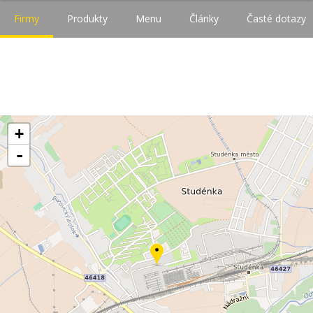
Firmy
Produkty
Menu
Články
Časté dotazy
+
-