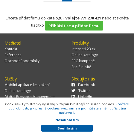
Chcete přidat firmu do katalogu?
Volejte 771 270 421
nebo stiskněte
tlačítko
Přihlásit se a přidat firmu
Mediatel
Produkty
Kontakt
Internet123.cz
Reference
Online katalogy
Obchodní podmínky
PPC kampaně
Sociální sítě
Služby
Sledujte nás
Mobilní aplikace ke stažení
Facebook
Online katalogy
Twitter
Digital Presence Management
LinkedIn
Více zákazníků
Cookies
- Tyto stránky využívají v zájmu kvalitnějších služeb cookies.
Pročtěte
podrobnosti, jak přesně cookies využíváme a jak můžete změnit příslušná
nastavení.
Nesouhlasím
© 2026 MEDIATEL CZ, s.r.o.,
Za Potokem 46/4, 106 00 Praha 10, tel.:
+420 771 270 421, verze 1.29.0.143,
Cookies
Souhlasím