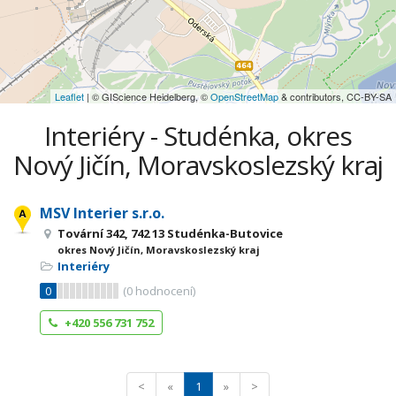
Leaflet
| © GIScience Heidelberg, ©
OpenStreetMap
& contributors, CC-BY-SA
Interiéry - Studénka, okres
Nový Jičín, Moravskoslezský kraj
MSV Interier s.r.o.
Tovární 342, 742 13 Studénka-Butovice
okres Nový Jičín, Moravskoslezský kraj
Interiéry
0
(
0
hodnocení)
+420 556 731 752
<
«
1
»
>