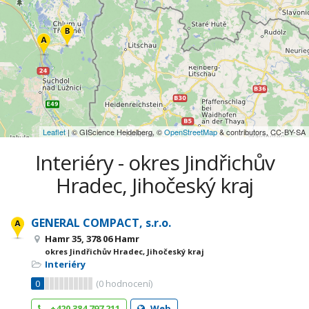
Leaflet
| © GIScience Heidelberg, ©
OpenStreetMap
& contributors, CC-BY-SA
Interiéry - okres Jindřichův
Hradec, Jihočeský kraj
GENERAL COMPACT, s.r.o.
Hamr 35, 378 06 Hamr
okres Jindřichův Hradec, Jihočeský kraj
Interiéry
0
(
0
hodnocení)
+420 384 797 211
Web