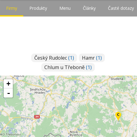
Firmy
Produkty
Menu
Články
Časté dotazy
Český Rudolec
(1)
Hamr
(1)
Chlum u Třeboně
(1)
+
-