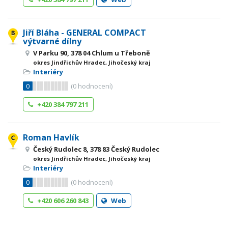
Jiří Bláha - GENERAL COMPACT
výtvarné dílny
V Parku 90, 378 04 Chlum u Třeboně
okres Jindřichův Hradec, Jihočeský kraj
Interiéry
0
(
0
hodnocení)
+420 384 797 211
Roman Havlík
Český Rudolec 8, 378 83 Český Rudolec
okres Jindřichův Hradec, Jihočeský kraj
Interiéry
0
(
0
hodnocení)
+420 606 260 843
Web