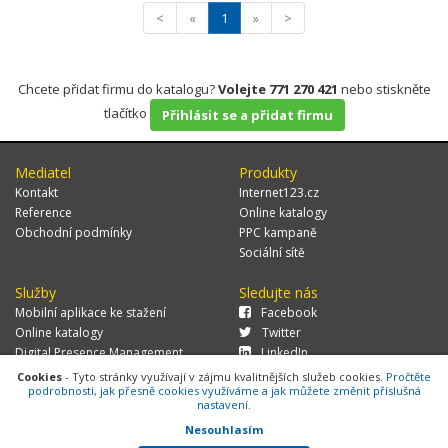
<
«
1
»
>
Chcete přidat firmu do katalogu?
Volejte 771 270 421
nebo stiskněte
tlačítko
Přihlásit se a přidat firmu
Mediatel
Produkty
Kontakt
Internet123.cz
Reference
Online katalogy
Obchodní podmínky
PPC kampaně
Sociální sítě
Služby
Sledujte nás
Mobilní aplikace ke stažení
Facebook
Online katalogy
Twitter
Digital Presence Management
LinkedIn
Více zákazníků
Cookies
- Tyto stránky využívají v zájmu kvalitnějších služeb cookies.
Pročtěte
podrobnosti, jak přesně cookies využíváme a jak můžete změnit příslušná
nastavení.
Nesouhlasím
© 2026 MEDIATEL CZ, s.r.o.,
Za Potokem 46/4, 106 00 Praha 10, tel.: