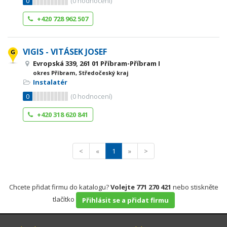
0
(
0
hodnocení)
+420 728 962 507
VIGIS - VITÁSEK JOSEF
Evropská 339, 261 01 Příbram-Příbram I
okres Příbram, Středočeský kraj
Instalatér
0
(
0
hodnocení)
+420 318 620 841
<
«
1
»
>
Chcete přidat firmu do katalogu?
Volejte 771 270 421
nebo stiskněte
tlačítko
Přihlásit se a přidat firmu