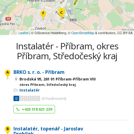
Leaflet
| © GIScience Heidelberg, ©
OpenStreetMap
& contributors, CC-BY-SA
Instalatér - Příbram, okres
Příbram, Středočeský kraj
BRKO s. r. o. - Příbram
Brodská 95, 261 01 Příbram-Příbram VIII
okres Příbram, Středočeský kraj
Instalatér
0
(
0
hodnocení)
+420 318 621 239
Instalatér, topenář - Jaroslav
Drobílek