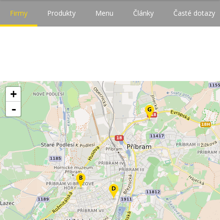
Firmy
Produkty
Menu
Články
Časté dotazy
+
-