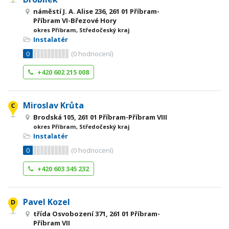
náměstí J. A. Alise 236, 261 01 Příbram-
Příbram VI-Březové Hory
okres Příbram, Středočeský kraj
Instalatér
0
(
0
hodnocení)
+420 602 215 008
Miroslav Krůta
Brodská 105, 261 01 Příbram-Příbram VIII
okres Příbram, Středočeský kraj
Instalatér
0
(
0
hodnocení)
+420 603 345 232
Pavel Kozel
třída Osvobození 371, 261 01 Příbram-
Příbram VII