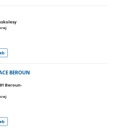
raskolesy
kraj
eb
ACE BEROUN
 01 Beroun-
kraj
eb