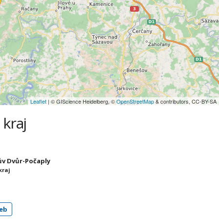
Leaflet
| © GIScience Heidelberg, ©
OpenStreetMap
& contributors, CC-BY-SA
 kraj
lův Dvůr-Počaply
kraj
eb