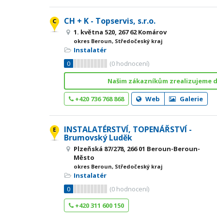
CH + K - Topservis, s.r.o.
1. května 520, 267 62 Komárov
okres Beroun, Středočeský kraj
Instalatér
0
(
0
hodnocení)
Našim zákazníkům zrealizujeme d
+420 736 768 868
Web
Galerie
INSTALATÉRSTVÍ, TOPENÁŘSTVÍ -
Brumovský Luděk
Plzeňská 87/278, 266 01 Beroun-Beroun-
Město
okres Beroun, Středočeský kraj
Instalatér
0
(
0
hodnocení)
+420 311 600 150