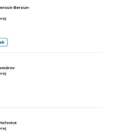
 Beroun-Beroun-
kraj
eb
Komárov
kraj
 Hořovice
kraj