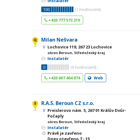
Instalatér
100
(
1
hodnocení)
+420 777 572 210
Milan Nešvara
Lochovice 119, 267 23 Lochovice
okres Beroun, Středočeský kraj
Instalatér
0
(
0
hodnocení)
+420 607 464 974
Web
R.A.S. Beroun CZ s.r.o.
Preislerovo nám. 5, 267 01 Králův Dvůr-
Počaply
okres Beroun, Středočeský kraj
Instalatér
Právě je zavřeno
Dnes otevřeno
7 - 15