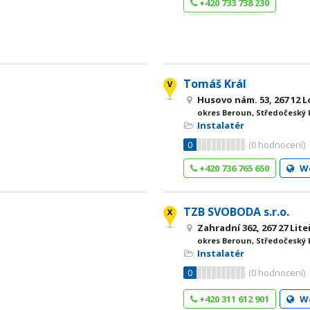
+420 733 738 230
Tomáš Král
Husovo nám. 53, 267 12 
okres Beroun, Středočeský 
Instalatér
0
(
0
hodnocení)
+420 736 765 650
W
TZB SVOBODA s.r.o.
Zahradní 362, 267 27 Lite
okres Beroun, Středočeský 
Instalatér
0
(
0
hodnocení)
+420 311 612 901
W