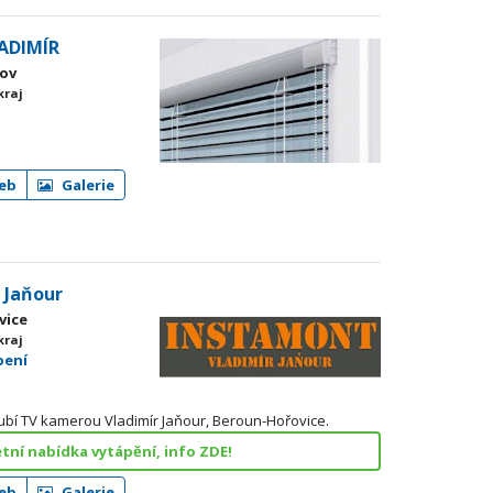
ADIMÍR
kov
kraj
eb
Galerie
 Jaňour
vice
kraj
pení
trubí TV kamerou Vladimír Jaňour, Beroun-Hořovice.
tní nabídka vytápění, info ZDE!
eb
Galerie