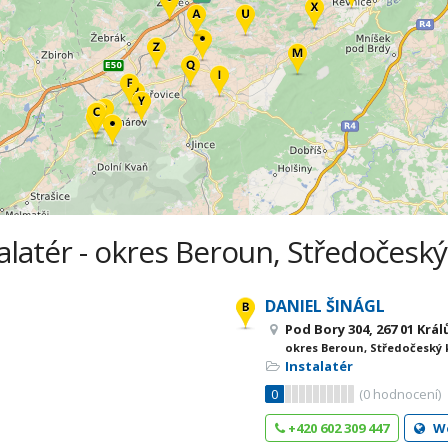
alatér - okres Beroun, Středočeský
DANIEL ŠINÁGL
Pod Bory 304, 267 01 Krá
okres Beroun, Středočeský 
Instalatér
0
(
0
hodnocení)
+420 602 309 447
W