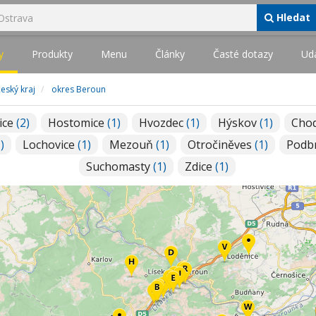
Hledat
y
Produkty
Menu
Články
Časté dotazy
Udá
eský kraj
okres Beroun
ice
(2)
Hostomice
(1)
Hvozdec
(1)
Hýskov
(1)
Cho
)
Lochovice
(1)
Mezouň
(1)
Otročiněves
(1)
Podb
Suchomasty
(1)
Zdice
(1)