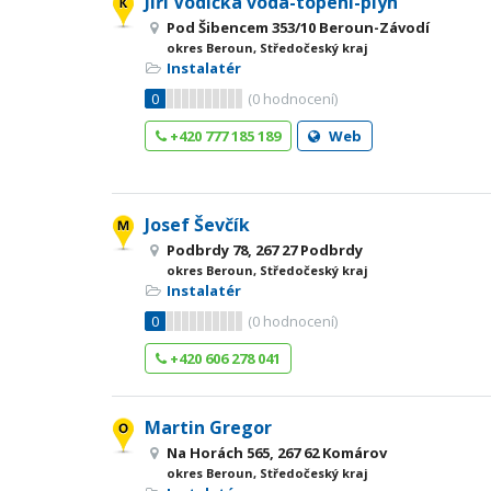
Jiří Vodička voda-topení-plyn
Pod Šibencem 353/10 Beroun-Závodí
okres Beroun, Středočeský kraj
Instalatér
0
(
0
hodnocení)
+420 777 185 189
Web
Josef Ševčík
Podbrdy 78, 267 27 Podbrdy
okres Beroun, Středočeský kraj
Instalatér
0
(
0
hodnocení)
+420 606 278 041
Martin Gregor
Na Horách 565, 267 62 Komárov
okres Beroun, Středočeský kraj