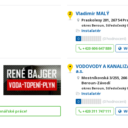
Vladimír MALÝ
Praskolesy 201, 267 54 P
okres Beroun, Středočeský 
Instalatér
0
(
0
hodnocení)
+420 606 647 889
W
VODOVODY A KANALIZ
a.s.
Mostníkovská 3/255, 266
Beroun-Závodí
okres Beroun, Středočeský 
Instalatér
0
(
0
hodnocení)
enářské práce!
+420 311 747 111
W