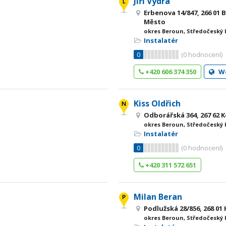
Jiří Vydra
Erbenova 14/847, 266 01
Město
okres Beroun, Středočeský 
Instalatér
0
(
0
hodnocení)
+420 606 374 350
W
Kiss Oldřich
Odborářská 364, 267 62 
okres Beroun, Středočeský 
Instalatér
0
(
0
hodnocení)
+420 311 572 651
Milan Beran
Podlužská 28/856, 268 01
okres Beroun, Středočeský 