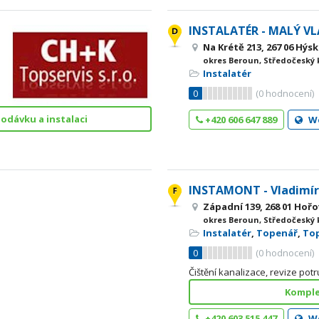
INSTALATÉR - MALÝ VL
Na Krétě 213, 267 06 Hýs
okres Beroun, Středočeský 
Instalatér
0
(
0
hodnocení)
odávku a instalaci
+420 606 647 889
W
INSTAMONT - Vladimír
Západní 139, 268 01 Hořo
okres Beroun, Středočeský 
Instalatér
,
Topenář
,
To
0
(
0
hodnocení)
Čištění kanalizace, revize po
Komple
+420 603 515 447
W