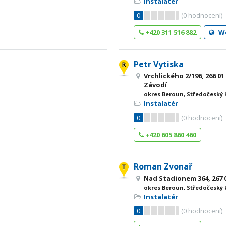
Instalatér
0
(
0
hodnocení)
+420 311 516 882
W
Petr Vytiska
Vrchlického 2/196, 266 
Závodí
okres Beroun, Středočeský 
Instalatér
0
(
0
hodnocení)
+420 605 860 460
Roman Zvonař
Nad Stadionem 364, 267 
okres Beroun, Středočeský 
Instalatér
0
(
0
hodnocení)