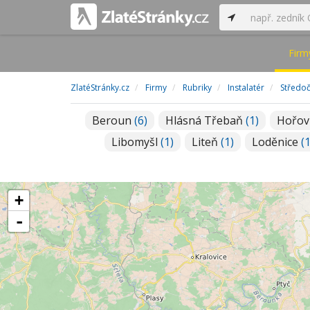
Firm
ZlatéStránky.cz
Firmy
Rubriky
Instalatér
Středoč
Beroun
(6)
Hlásná Třebaň
(1)
Hořov
Libomyšl
(1)
Liteň
(1)
Loděnice
(1
+
-