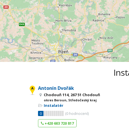
Inst
Antonín Dvořák
Chodouň 114, 267 51 Chodouň
okres Beroun, Středočeský kraj
Instalatér
0
(
0
hodnocení)
+420 603 720 817