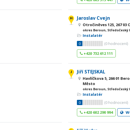
Jaroslav Cvejn
Otročiněves 125, 267 03
okres Beroun, Středočeský 
Instalatér
0
(
0
hodnocení)
+420 732 612 111
Jiří STEJSKAL
Havlíčkova 5, 266 01 Be
Město
okres Beroun, Středočeský 
Instalatér
0
(
0
hodnocení)
+420 602 290 994
W