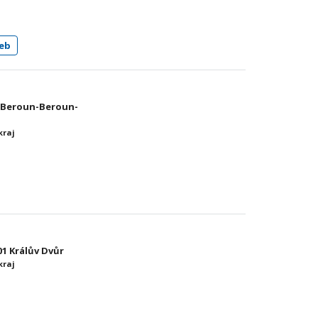
eb
01 Beroun-Beroun-
kraj
01 Králův Dvůr
kraj