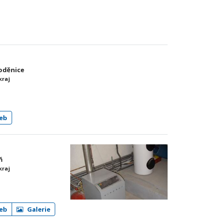
Loděnice
kraj
eb
ň
kraj
eb
Galerie