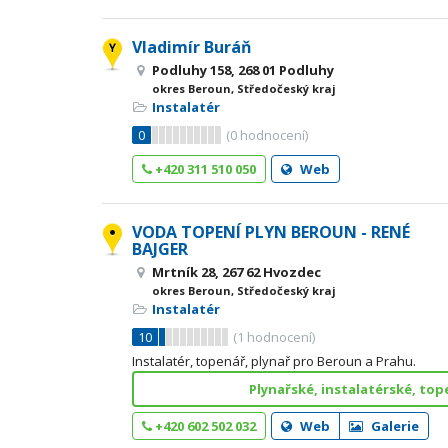
Vladimír Buráň
Podluhy 158, 268 01 Podluhy
okres Beroun, Středočeský kraj
Instalatér
0
(
0
hodnocení)
+420 311 510 050
Web
VODA TOPENÍ PLYN BEROUN - RENÉ
BAJGER
Mrtník 28, 267 62 Hvozdec
okres Beroun, Středočeský kraj
Instalatér
10
(
1
hodnocení)
Instalatér, topenář, plynař pro Beroun a Prahu.
Plynařské, instalatérské, top
+420 602 502 032
Web
Galerie