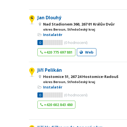
Jan Dlouhý
Nad Stadionem 360, 267 01 Králův Dvůr
okres Beroun, Středočeský kraj
Instalatér
0
(
0
hodnocení)
+420 775 697 881
Web
Jiří Pelikán
Hostomice 51, 267 24 Hostomice-Radouš
okres Beroun, Středočeský kraj
Instalatér
0
(
0
hodnocení)
+420 602 843 480