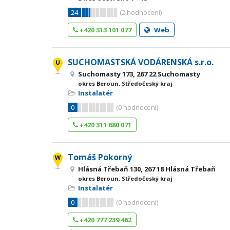
24
(
2
hodnocení)
+420 313 101 077
Web
SUCHOMASTSKÁ VODÁRENSKÁ s.r.o.
Suchomasty 173, 267 22 Suchomasty
okres Beroun, Středočeský kraj
Instalatér
0
(
0
hodnocení)
+420 311 680 071
Tomáš Pokorný
Hlásná Třebaň 130, 267 18 Hlásná Třebaň
okres Beroun, Středočeský kraj
Instalatér
0
(
0
hodnocení)
+420 777 239 462