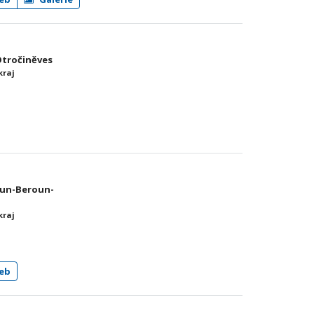
 Otročiněves
kraj
roun-Beroun-
kraj
eb