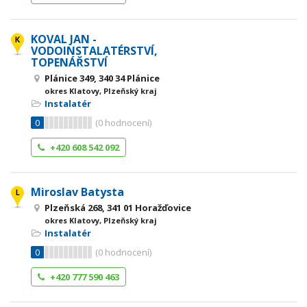
KOVAL JAN -
VODOINSTALATÉRSTVÍ,
TOPENÁŘSTVÍ
Plánice 349, 340 34 Plánice
okres Klatovy, Plzeňský kraj
Instalatér
0
(
0
hodnocení)
+420 608 542 092
Miroslav Batysta
Plzeňská 268, 341 01 Horažďovice
okres Klatovy, Plzeňský kraj
Instalatér
0
(
0
hodnocení)
+420 777 590 463