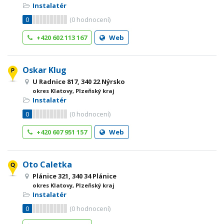
Instalatér
0
(
0
hodnocení)
+420 602 113 167
Web
Oskar Klug
U Radnice 817, 340 22 Nýrsko
okres Klatovy, Plzeňský kraj
Instalatér
0
(
0
hodnocení)
+420 607 951 157
Web
Oto Caletka
Plánice 321, 340 34 Plánice
okres Klatovy, Plzeňský kraj
Instalatér
0
(
0
hodnocení)