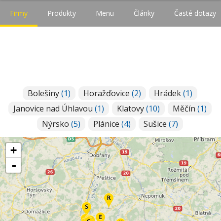
Firmy
Produkty
Menu
Články
Časté dotazy
Bolešiny
(1)
Horažďovice
(2)
Hrádek
(1)
Janovice nad Úhlavou
(1)
Klatovy
(10)
Měčín
(1)
Nýrsko
(5)
Plánice
(4)
Sušice
(7)
+
-