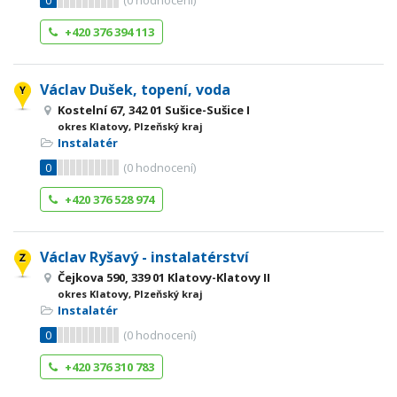
0
(
0
hodnocení)
+420 376 394 113
Václav Dušek, topení, voda
Kostelní 67, 342 01 Sušice-Sušice I
okres Klatovy, Plzeňský kraj
Instalatér
0
(
0
hodnocení)
+420 376 528 974
Václav Ryšavý - instalatérství
Čejkova 590, 339 01 Klatovy-Klatovy II
okres Klatovy, Plzeňský kraj
Instalatér
0
(
0
hodnocení)
+420 376 310 783