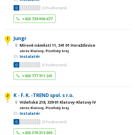
0
(
0
hodnocení)
+420 739 056 677
Jungr
Mírové náměstí 11, 341 01 Horažďovice
okres Klatovy, Plzeňský kraj
Instalatér
0
(
0
hodnocení)
+420 777 311 241
K - F. K. -TREND spol. s r.o.
Vídeňská 218, 339 01 Klatovy-Klatovy IV
okres Klatovy, Plzeňský kraj
Instalatér
0
(
0
hodnocení)
+420 376 313 005