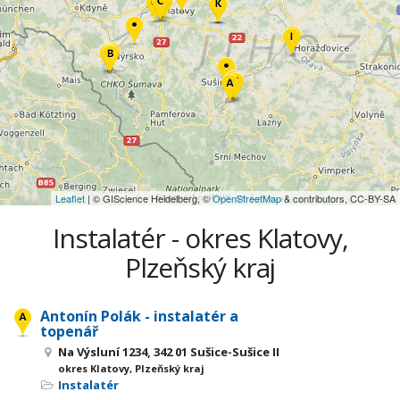
Leaflet
| © GIScience Heidelberg, ©
OpenStreetMap
& contributors, CC-BY-SA
Instalatér - okres Klatovy,
Plzeňský kraj
Antonín Polák - instalatér a
topenář
Na Výsluní 1234, 342 01 Sušice-Sušice II
okres Klatovy, Plzeňský kraj
Instalatér