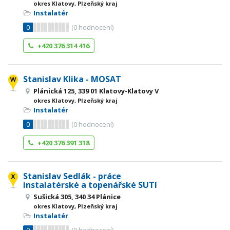
okres Klatovy, Plzeňský kraj
Instalatér
0
(
0
hodnocení)
+420 376 314 416
Stanislav Klika - MOSAT
Plánická 125, 339 01 Klatovy-Klatovy V
okres Klatovy, Plzeňský kraj
Instalatér
0
(
0
hodnocení)
+420 376 391 318
Stanislav Sedlák - práce
instalatérské a topenářské SUTI
Sušická 305, 340 34 Plánice
okres Klatovy, Plzeňský kraj
Instalatér