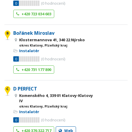
0
(
0
hodnocení)
+420 723 034 603
Bořánek Miroslav
Klostermannova 41, 340 22 Nýrsko
okres Klatovy, Plzeňský kraj
Instalatér
0
(
0
hodnocení)
+420 731 177 890
D PERFECT
Komenského 4, 339 01 Klatovy-Klatovy
IV
okres Klatovy, Plzeňský kraj
Instalatér
0
(
0
hodnocení)
+420 376 322 717
Web