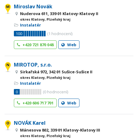
Miroslav Novák
Nuderova 611, 339 01 Klatovy-Klatovy II
okres Klatovy, Plzeňský kraj
Instalatér
100
(
1
hodnocení)
+420 721 870 048
Web
MIROTOP, s.r.o.
Sirkařská 972, 342 01 Sušice-Sušice II
okres Klatovy, Plzeňský kraj
Instalatér
0
(
0
hodnocení)
+420 606 717 701
Web
NOVÁK Karel
Mánesova 802, 339 01 Klatovy-Klatovy III
okres Klatovy, Plzeňský kraj