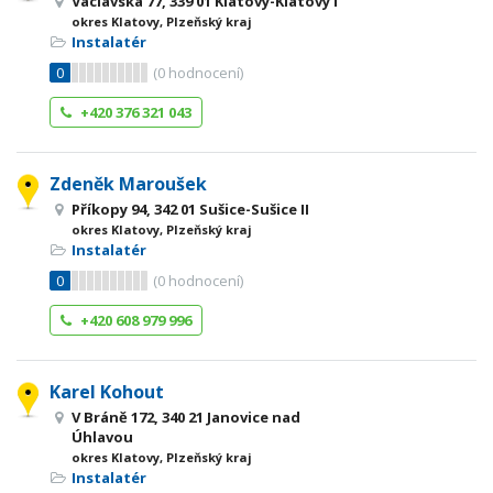
Václavská 77, 339 01 Klatovy-Klatovy I
okres Klatovy, Plzeňský kraj
Instalatér
0
(
0
hodnocení)
+420 376 321 043
Zdeněk Maroušek
Příkopy 94, 342 01 Sušice-Sušice II
okres Klatovy, Plzeňský kraj
Instalatér
0
(
0
hodnocení)
+420 608 979 996
Karel Kohout
V Bráně 172, 340 21 Janovice nad
Úhlavou
okres Klatovy, Plzeňský kraj
Instalatér