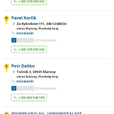
+420 376 394 352
Pavel Korčík
Za Rybníkem 111, 340 12 Měčín
okres Klatovy, Plzeňský kraj
Instalatér
0
(
0
hodnocení)
+420 376 395 026
Petr Daňko
Točník 3, 339 01 Klatovy
okres Klatovy, Plzeňský kraj
Instalatér
0
(
0
hodnocení)
+420 604 548 169