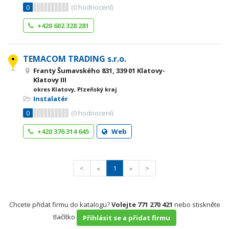
0
(
0
hodnocení)
+420 602 328 281
TEMACOM TRADING s.r.o.
Franty Šumavského 831, 339 01 Klatovy-
Klatovy III
okres Klatovy, Plzeňský kraj
Instalatér
0
(
0
hodnocení)
+420 376 314 645
Web
<
«
1
»
>
Chcete přidat firmu do katalogu?
Volejte 771 270 421
nebo stiskněte
tlačítko
Přihlásit se a přidat firmu