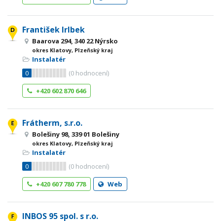
František Irlbek
Baarova 294, 340 22 Nýrsko
okres Klatovy, Plzeňský kraj
Instalatér
0
(
0
hodnocení)
+420 602 870 646
Frátherm, s.r.o.
Bolešiny 98, 339 01 Bolešiny
okres Klatovy, Plzeňský kraj
Instalatér
0
(
0
hodnocení)
+420 607 780 778
Web
INBOS 95 spol. s r.o.