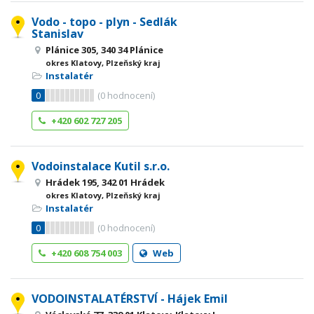
Vodo - topo - plyn - Sedlák
Stanislav
Plánice 305, 340 34 Plánice
okres Klatovy, Plzeňský kraj
Instalatér
0
(
0
hodnocení)
+420 602 727 205
Vodoinstalace Kutil s.r.o.
Hrádek 195, 342 01 Hrádek
okres Klatovy, Plzeňský kraj
Instalatér
0
(
0
hodnocení)
+420 608 754 003
Web
VODOINSTALATÉRSTVÍ - Hájek Emil