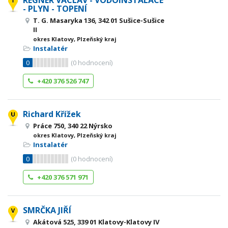
REGNER VÁCLAV - VODOINSTALACE
- PLYN - TOPENÍ
T. G. Masaryka 136, 342 01 Sušice-Sušice
II
okres Klatovy, Plzeňský kraj
Instalatér
0
(
0
hodnocení)
+420 376 526 747
Richard Křížek
Práce 750, 340 22 Nýrsko
okres Klatovy, Plzeňský kraj
Instalatér
0
(
0
hodnocení)
+420 376 571 971
SMRČKA JIŘÍ
Akátová 525, 339 01 Klatovy-Klatovy IV