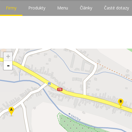
Firmy
Produkty
Menu
Články
Časté dotazy
+
-