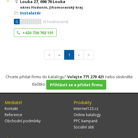
Louka 27, 696 76 Louka
okres Hodonín, Jihomoravský kraj
Instalatér
0
(
0
hodnocení)
+420 736 763 101
<
«
1
»
>
Chcete přidat firmu do katalogu?
Volejte 771 270 421
nebo stiskněte
tlačítko
Přihlásit se a přidat firmu
Mediatel
Produkty
Kontakt
Internet123.cz
Reference
Online katalogy
Obchodní podmínky
PPC kampaně
Sociální sítě