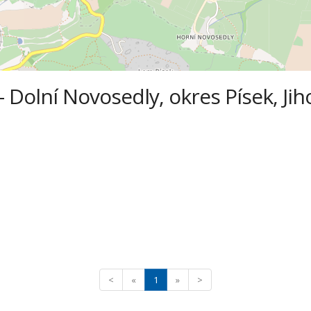
 - Dolní Novosedly, okres Písek, Jih
<
«
1
»
>