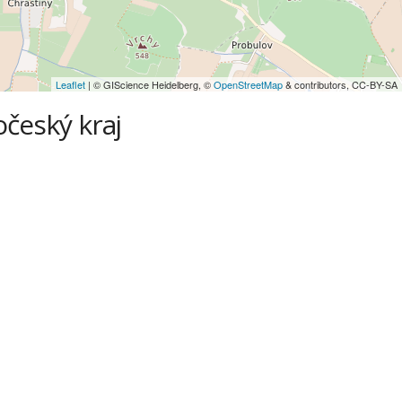
Leaflet
| © GIScience Heidelberg, ©
OpenStreetMap
& contributors, CC-BY-SA
očeský kraj