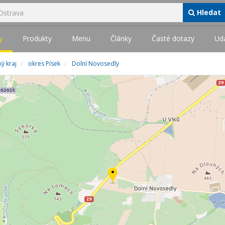
Hledat
y
Produkty
Menu
Články
Časté dotazy
Udá
ký kraj
okres Písek
Dolní Novosedly