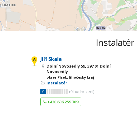
Instalatér
Jiří Skala
Dolní Novosedly 59, 397 01 Dolní
Novosedly
okres Písek, Jihočeský kraj
Instalatér
0
(
0
hodnocení)
+420 606 259 709