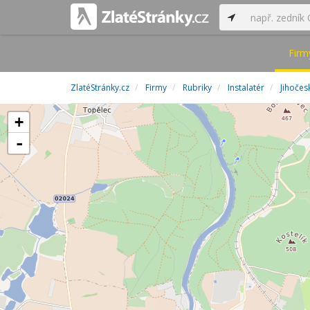
Firm
ZlatéStránky.cz
Firmy
Rubriky
Instalatér
Jihočes
+
-