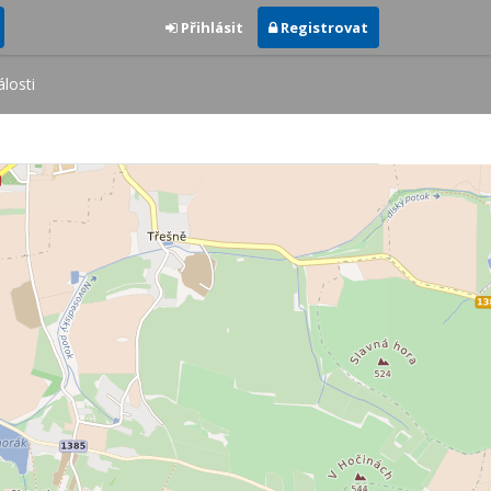
Přihlásit
Registrovat
losti