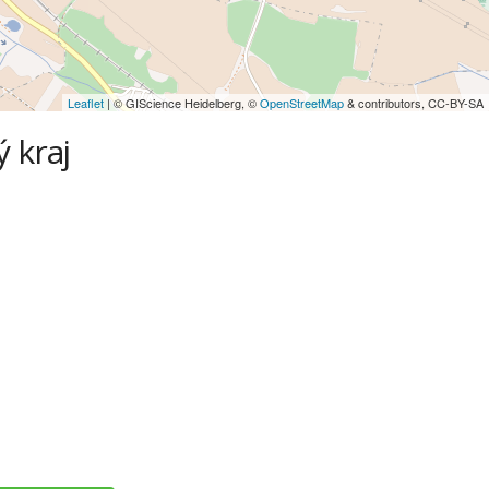
Leaflet
| © GIScience Heidelberg, ©
OpenStreetMap
& contributors, CC-BY-SA
ý kraj