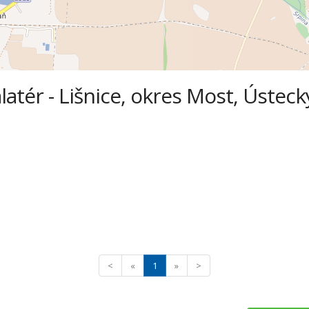
latér - Lišnice, okres Most, Ústeck
<
«
1
»
>