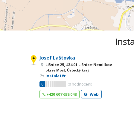
Insta
Josef Laštovka
Lišnice 25, 434 01 Lišnice-Nemilkov
okres Most, Ústecký kraj
Instalatér
0
(
0
hodnocení)
+420 607 638 048
Web