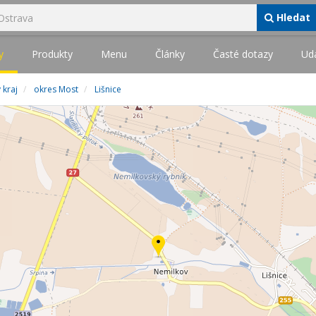
Hledat
y
Produkty
Menu
Články
Časté dotazy
Udá
 kraj
okres Most
Lišnice