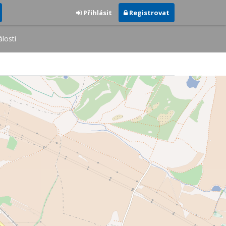
Přihlásit
Registrovat
losti