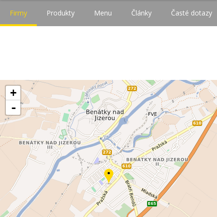
Firmy
Produkty
Menu
Články
Časté dotazy
+
-