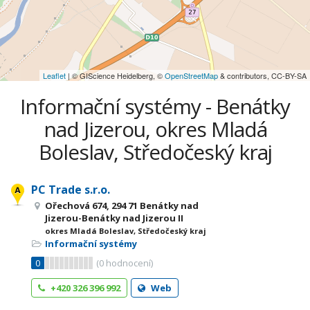
Leaflet
| © GIScience Heidelberg, ©
OpenStreetMap
& contributors, CC-BY-SA
Informační systémy - Benátky
nad Jizerou, okres Mladá
Boleslav, Středočeský kraj
PC Trade s.r.o.
Ořechová 674, 294 71 Benátky nad
Jizerou-Benátky nad Jizerou II
okres Mladá Boleslav, Středočeský kraj
Informační systémy
0
(
0
hodnocení)
+420 326 396 992
Web