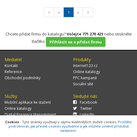
<
«
1
»
>
Chcete přidat firmu do katalogu?
Volejte 771 270 421
nebo stiskněte
tlačítko
Přihlásit se a přidat firmu
Mediatel
Produkty
Kontakt
Internet123.cz
Reference
Online katalogy
Obchodní podmínky
PPC kampaně
Sociální sítě
Služby
Sledujte nás
Mobilní aplikace ke stažení
Facebook
Online katalogy
Twitter
Digital Presence Management
LinkedIn
Více zákazníků
Cookies
- Tyto stránky využívají v zájmu kvalitnějších služeb cookies.
Pročtěte
podrobnosti, jak přesně cookies využíváme a jak můžete změnit příslušná
nastavení.