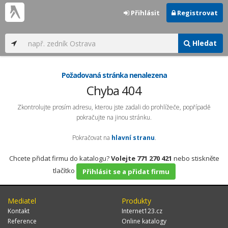
Přihlásit
Registrovat
Hledat
Požadovaná stránka nenalezena
Chyba 404
Zkontrolujte prosím adresu, kterou jste zadali do prohlížeče, popřípadě
pokračujte na jinou stránku.
Pokračovat na
hlavní stranu
.
Chcete přidat firmu do katalogu?
Volejte 771 270 421
nebo stiskněte
tlačítko
Přihlásit se a přidat firmu
Mediatel
Produkty
Kontakt
Internet123.cz
Reference
Online katalogy