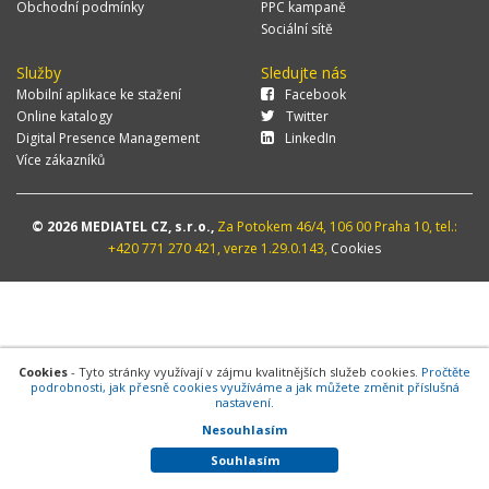
Obchodní podmínky
PPC kampaně
Sociální sítě
Služby
Sledujte nás
Mobilní aplikace ke stažení
Facebook
Online katalogy
Twitter
Digital Presence Management
LinkedIn
Více zákazníků
© 2026 MEDIATEL CZ, s.r.o.,
Za Potokem 46/4, 106 00 Praha 10, tel.:
+420 771 270 421, verze 1.29.0.143,
Cookies
Cookies
- Tyto stránky využívají v zájmu kvalitnějších služeb cookies.
Pročtěte
podrobnosti, jak přesně cookies využíváme a jak můžete změnit příslušná
nastavení.
Nesouhlasím
Souhlasím