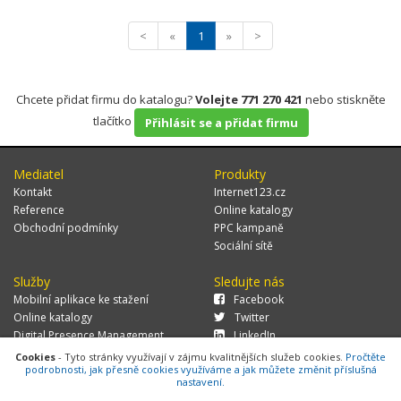
<
«
1
»
>
Chcete přidat firmu do katalogu?
Volejte 771 270 421
nebo stiskněte
tlačítko
Přihlásit se a přidat firmu
Mediatel
Produkty
Kontakt
Internet123.cz
Reference
Online katalogy
Obchodní podmínky
PPC kampaně
Sociální sítě
Služby
Sledujte nás
Mobilní aplikace ke stažení
Facebook
Online katalogy
Twitter
Digital Presence Management
LinkedIn
Více zákazníků
Cookies
- Tyto stránky využívají v zájmu kvalitnějších služeb cookies.
Pročtěte
podrobnosti, jak přesně cookies využíváme a jak můžete změnit příslušná
nastavení.