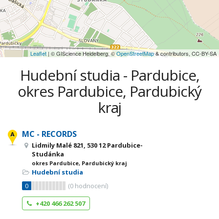
Leaflet
| © GIScience Heidelberg, ©
OpenStreetMap
& contributors, CC-BY-SA
Hudební studia - Pardubice,
okres Pardubice, Pardubický
kraj
MC - RECORDS
Lidmily Malé 821, 530 12 Pardubice-
Studánka
okres Pardubice, Pardubický kraj
Hudební studia
0
(
0
hodnocení)
+420 466 262 507