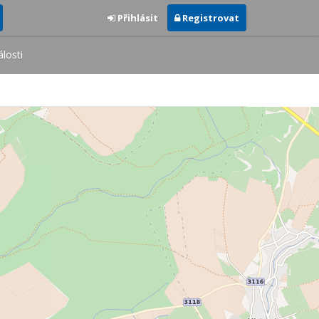
Přihlásit
Registrovat
losti