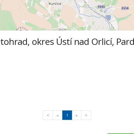
tohrad, okres Ústí nad Orlicí, Par
<
«
1
»
>