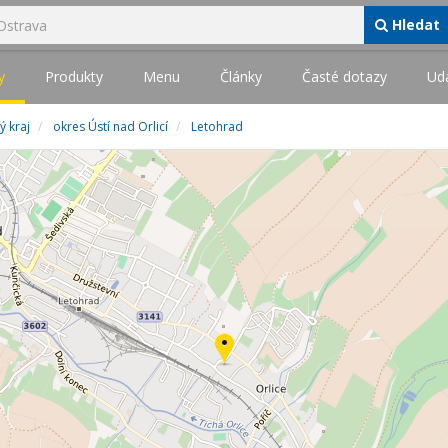
Hledat
y
Produkty
Menu
Články
Časté dotazy
Udá
ý kraj
okres Ústí nad Orlicí
Letohrad