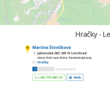
Hračky - Le
Martina Šťovíčková
Jablonská 287, 561 51 Letohrad
okres Ústí nad Orlicí, Pardubický kraj
Hračky
0
(
0
hodnocení)
+420 775 960 121
Web