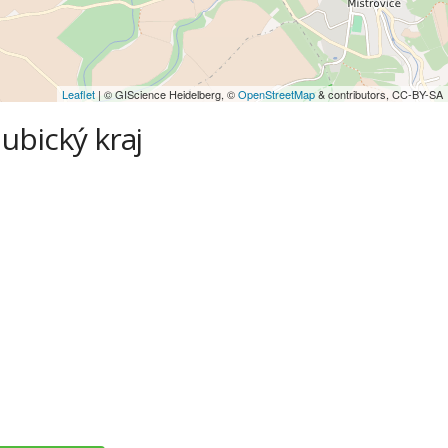
Leaflet
| © GIScience Heidelberg, ©
OpenStreetMap
& contributors, CC-BY-SA
dubický kraj