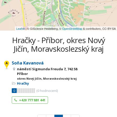
Leaflet
| © GIScience Heidelberg, ©
OpenStreetMap
& contributors, CC-BY-SA
Hračky - Příbor, okres Nový
Jičín, Moravskoslezský kraj
Soňa Kavanová
náměstí Sigmunda Freuda 7, 742 58
Příbor
okres Nový Jičín, Moravskoslezský kraj
Hračky
0
(
0
hodnocení)
+420 777 881 441