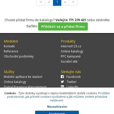
<
«
1
»
>
Chcete přidat firmu do katalogu?
Volejte 771 270 421
nebo stiskněte
tlačítko
Přihlásit se a přidat firmu
Mediatel
Produkty
Kontakt
Internet123.cz
Reference
Online katalogy
Obchodní podmínky
PPC kampaně
Sociální sítě
Služby
Sledujte nás
Mobilní aplikace ke stažení
Facebook
Online katalogy
Twitter
Digital Presence Management
LinkedIn
Více zákazníků
Cookies
- Tyto stránky využívají v zájmu kvalitnějších služeb cookies.
Pročtěte
podrobnosti, jak přesně cookies využíváme a jak můžete změnit příslušná
nastavení.
Nesouhlasím
© 2026 MEDIATEL CZ, s.r.o.,
Za Potokem 46/4, 106 00 Praha 10, tel.:
+420 771 270 421, verze 1.29.0.143,
Cookies
Souhlasím