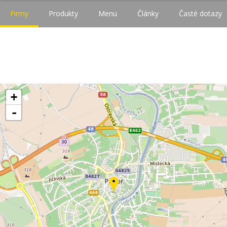
Firmy
Produkty
Menu
Články
Časté dotazy
+
-