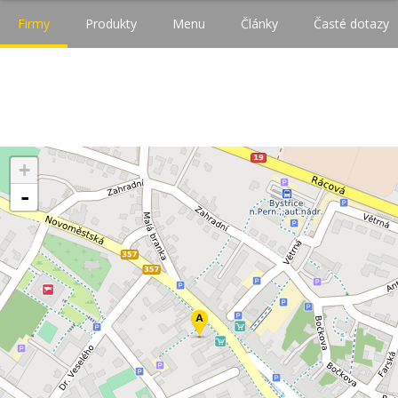
Firmy
Produkty
Menu
Články
Časté dotazy
+
-