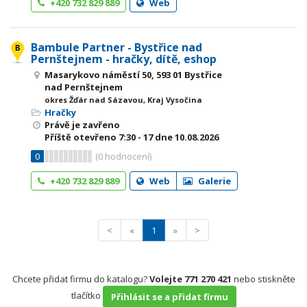
+420 732 829 889
Web
Bambule Partner - Bystřice nad
Pernštejnem - hračky, dítě, eshop
Masarykovo náměstí 50, 593 01 Bystřice
nad Pernštejnem
okres Žďár nad Sázavou, Kraj Vysočina
Hračky
Právě je zavřeno
Příště otevřeno
7:30 - 17
dne 10.08.2026
0
(
0
hodnocení)
+420 732 829 889
Web
Galerie
<
«
1
»
>
Chcete přidat firmu do katalogu?
Volejte 771 270 421
nebo stiskněte
tlačítko
Přihlásit se a přidat firmu