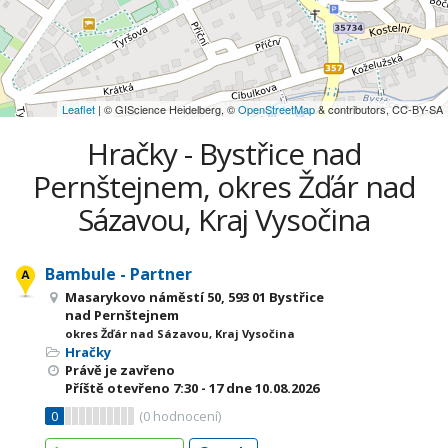
Leaflet
| © GIScience Heidelberg, ©
OpenStreetMap
& contributors, CC-BY-SA
Hračky - Bystřice nad
Pernštejnem, okres Žďár nad
Sázavou, Kraj Vysočina
Bambule - Partner
Masarykovo náměstí 50, 593 01 Bystřice
nad Pernštejnem
okres Žďár nad Sázavou, Kraj Vysočina
Hračky
Právě je zavřeno
Příště otevřeno
7:30 - 17
dne 10.08.2026
0
(
0
hodnocení)