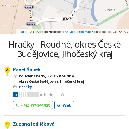
Leaflet
| © GIScience Heidelberg, ©
OpenStreetMap
& contributors, CC-BY-SA
Hračky - Roudné, okres České
Budějovice, Jihočeský kraj
Pavel Šánek
Roudenská 19, 370 07 Roudné
okres České Budějovice, Jihočeský kraj
Hračky
0
(
0
hodnocení)
+420 774 944 828
Web
Zuzana Jedličková