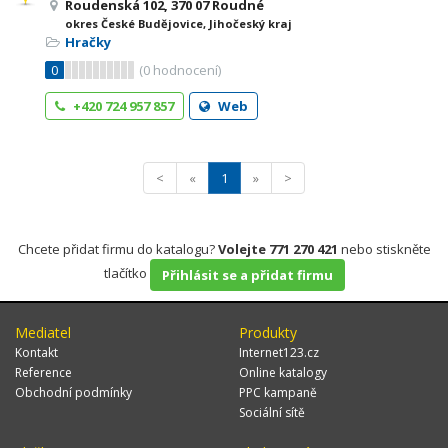
Roudenská 102, 370 07 Roudné
okres České Budějovice, Jihočeský kraj
Hračky
0
(
0
hodnocení)
+420 724 957 857
Web
<
«
1
»
>
Chcete přidat firmu do katalogu?
Volejte 771 270 421
nebo stiskněte
tlačítko
Přihlásit se a přidat firmu
Mediatel
Produkty
Kontakt
Internet123.cz
Reference
Online katalogy
Obchodní podmínky
PPC kampaně
Sociální sítě