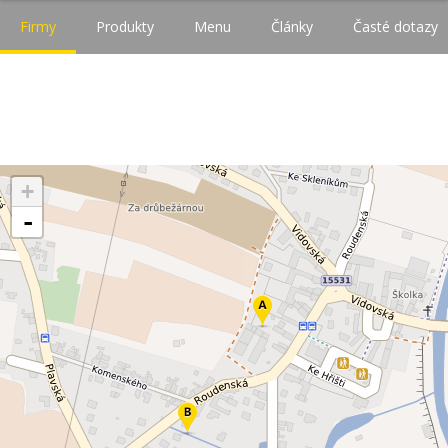
Firmy
Produkty
Menu
Články
Časté dotazy
+
-