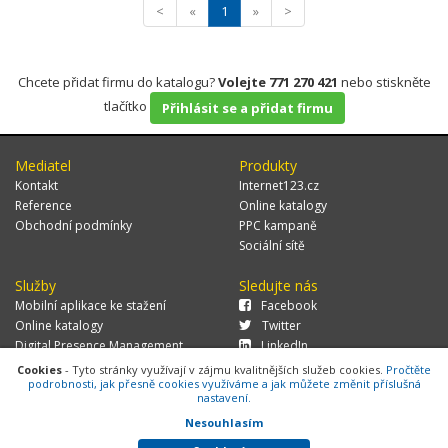
<
«
1
»
>
Chcete přidat firmu do katalogu?
Volejte 771 270 421
nebo stiskněte
tlačítko
Přihlásit se a přidat firmu
Mediatel
Produkty
Kontakt
Internet123.cz
Reference
Online katalogy
Obchodní podmínky
PPC kampaně
Sociální sítě
Služby
Sledujte nás
Mobilní aplikace ke stažení
Facebook
Online katalogy
Twitter
Digital Presence Management
LinkedIn
Více zákazníků
Cookies
- Tyto stránky využívají v zájmu kvalitnějších služeb cookies.
Pročtěte
podrobnosti, jak přesně cookies využíváme a jak můžete změnit příslušná
nastavení.
Nesouhlasím
© 2026 MEDIATEL CZ, s.r.o.,
Za Potokem 46/4, 106 00 Praha 10, tel.:
+420 771 270 421, verze 1.29.0.143,
Cookies