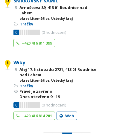
SMRKOVSKÝ KAMIL
Arnoštova 89, 413 01 Roudnice nad
Labem
okres Litoměřice, Ústecký kraj
Hračky
0
(
0
hodnocení)
+420 416 811 399
Wiky
Alej 17. listopadu 2721, 413 01 Roudnice
nad Labem
okres Litoměřice, Ústecký kraj
Hračky
Právě je zavřeno
Dnes otevřeno
9 - 19
0
(
0
hodnocení)
+420 416 814 201
Web