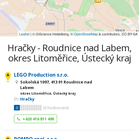
Leaflet
| © GIScience Heidelberg, ©
OpenStreetMap
& contributors, CC-BY-SA
Hračky - Roudnice nad Labem,
okres Litoměřice, Ústecký kraj
LEGO Production s.r.o.
Sokolská 1097, 413 01 Roudnice nad
Labem
okres Litoměřice, Ústecký kraj
Hračky
0
(
0
hodnocení)
+420 416 811 490