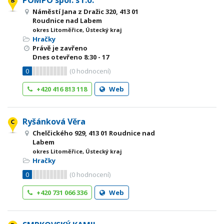
POMPO spol. s r.o.
Náměstí Jana z Dražic 320, 413 01
Roudnice nad Labem
okres Litoměřice, Ústecký kraj
Hračky
Právě je zavřeno
Dnes otevřeno
8:30 - 17
0
(
0
hodnocení)
+420 416 813 118
Web
Ryšánková Věra
Chelčického 929, 413 01 Roudnice nad
Labem
okres Litoměřice, Ústecký kraj
Hračky
0
(
0
hodnocení)
+420 731 066 336
Web