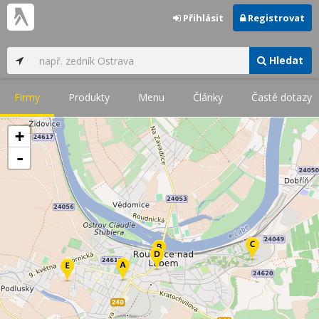
Přihlásit
Registrovat
Hledat
Firmy
Produkty
Menu
Články
Časté dotazy
+
-