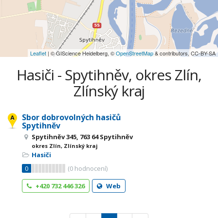
Leaflet
| © GIScience Heidelberg, ©
OpenStreetMap
& contributors, CC-BY-SA
Hasiči - Spytihněv, okres Zlín,
Zlínský kraj
Sbor dobrovolných hasičů
Spytihněv
Spytihněv 345, 763 64 Spytihněv
okres Zlín, Zlínský kraj
Hasiči
0
(
0
hodnocení)
+420 732 446 326
Web