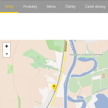
Firmy
Produkty
Menu
Články
Časté dotazy
+
-