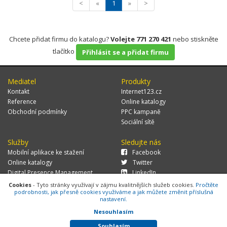
<
«
1
»
>
Chcete přidat firmu do katalogu?
Volejte 771 270 421
nebo stiskněte
tlačítko
Přihlásit se a přidat firmu
Mediatel
Produkty
Kontakt
Internet123.cz
Reference
Online katalogy
Obchodní podmínky
PPC kampaně
Sociální sítě
Služby
Sledujte nás
Mobilní aplikace ke stažení
Facebook
Online katalogy
Twitter
Digital Presence Management
LinkedIn
Více zákazníků
Cookies
- Tyto stránky využívají v zájmu kvalitnějších služeb cookies.
Pročtěte
podrobnosti, jak přesně cookies využíváme a jak můžete změnit příslušná
nastavení.
Nesouhlasím
© 2026 MEDIATEL CZ, s.r.o.,
Za Potokem 46/4, 106 00 Praha 10, tel.:
+420 771 270 421, verze 1.29.0.143,
Cookies
Souhlasím