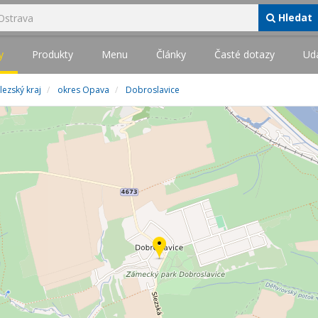
Hledat
y
Produkty
Menu
Články
Časté dotazy
Udá
ezský kraj
okres Opava
Dobroslavice