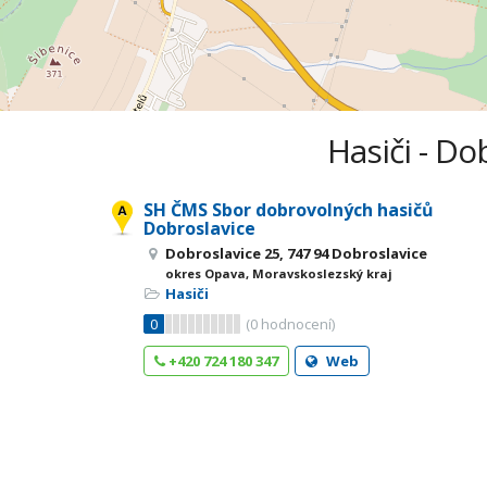
Hasiči - Do
SH ČMS Sbor dobrovolných hasičů
Dobroslavice
Dobroslavice 25, 747 94 Dobroslavice
okres Opava, Moravskoslezský kraj
Hasiči
0
(
0
hodnocení)
+420 724 180 347
Web