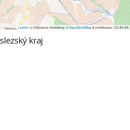
Leaflet
| © GIScience Heidelberg, ©
OpenStreetMap
& contributors, CC-BY-SA
slezský kraj