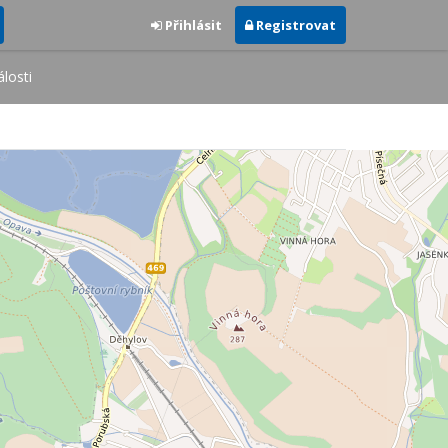
Přihlásit
Registrovat
losti