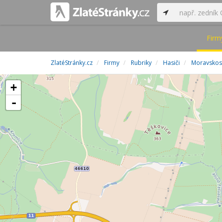
Firm
ZlatéStránky.cz
Firmy
Rubriky
Hasiči
Moravskosl
+
-