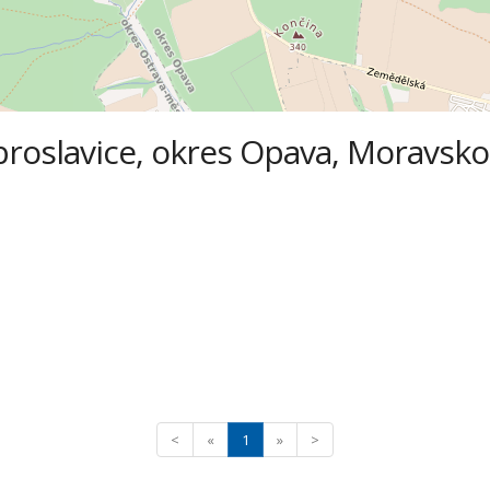
broslavice, okres Opava, Moravsko
<
«
1
»
>