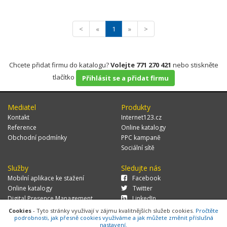
<
«
1
»
>
Chcete přidat firmu do katalogu?
Volejte 771 270 421
nebo stiskněte
tlačítko
Přihlásit se a přidat firmu
Mediatel
Produkty
Kontakt
Internet123.cz
Reference
Online katalogy
Obchodní podmínky
PPC kampaně
Sociální sítě
Služby
Sledujte nás
Mobilní aplikace ke stažení
Facebook
Online katalogy
Twitter
Digital Presence Management
LinkedIn
Více zákazníků
Cookies
- Tyto stránky využívají v zájmu kvalitnějších služeb cookies.
Pročtěte
podrobnosti, jak přesně cookies využíváme a jak můžete změnit příslušná
nastavení.