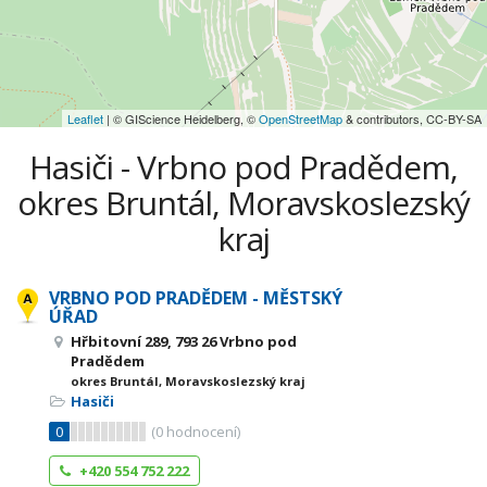
Leaflet
| © GIScience Heidelberg, ©
OpenStreetMap
& contributors, CC-BY-SA
Hasiči - Vrbno pod Pradědem,
okres Bruntál, Moravskoslezský
kraj
VRBNO POD PRADĚDEM - MĚSTSKÝ
ÚŘAD
Hřbitovní 289, 793 26 Vrbno pod
Pradědem
okres Bruntál, Moravskoslezský kraj
Hasiči
0
(
0
hodnocení)
+420 554 752 222