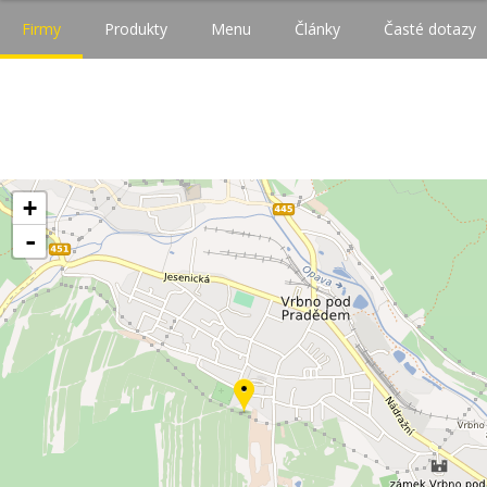
Firmy
Produkty
Menu
Články
Časté dotazy
+
-