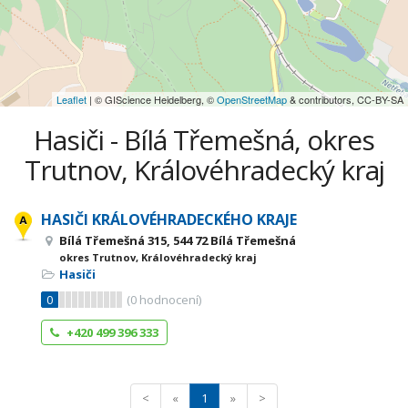
Leaflet
| © GIScience Heidelberg, ©
OpenStreetMap
& contributors, CC-BY-SA
Hasiči - Bílá Třemešná, okres
Trutnov, Královéhradecký kraj
HASIČI KRÁLOVÉHRADECKÉHO KRAJE
Bílá Třemešná 315, 544 72 Bílá Třemešná
okres Trutnov, Královéhradecký kraj
Hasiči
0
(
0
hodnocení)
+420 499 396 333
<
«
1
»
>