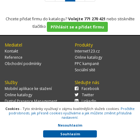
Chcete přidat firmu do katalogu?
Volejte 771 270 421
nebo stiskněte
tlačítko
Přihlásit se a přidat firmu
Mediatel
Produkty
Kontakt
Internet123.cz
Reference
Online katalogy
Obchodní podmínky
PPC kampaně
Sociální sítě
Služby
Sledujte nás
Mobilní aplikace ke stažení
Facebook
Online katalogy
Twitter
Digital Presence Management
LinkedIn
Více zákazníků
Cookies
- Tyto stránky využívají v zájmu kvalitnějších služeb cookies.
Pročtěte
podrobnosti, jak přesně cookies využíváme a jak můžete změnit příslušná
nastavení.
Nesouhlasím
© 2026 MEDIATEL CZ, s.r.o.,
Za Potokem 46/4, 106 00 Praha 10, tel.:
+420 771 270 421, verze 1.29.0.143,
Cookies
Souhlasím