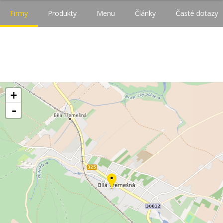
Firmy
Produkty
Menu
Články
Časté dotazy
+
-