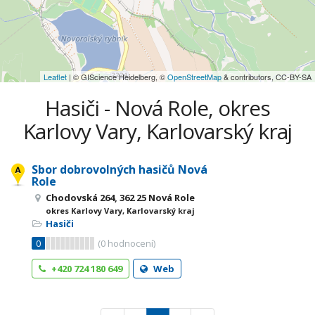
Leaflet
| © GIScience Heidelberg, ©
OpenStreetMap
& contributors, CC-BY-SA
Hasiči - Nová Role, okres
Karlovy Vary, Karlovarský kraj
Sbor dobrovolných hasičů Nová
Role
Chodovská 264, 362 25 Nová Role
okres Karlovy Vary, Karlovarský kraj
Hasiči
0
(
0
hodnocení)
+420 724 180 649
Web