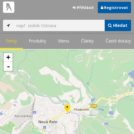
Přihlásit
Registrovat
Hledat
Firmy
Produkty
Menu
Články
Časté dotazy
+
-