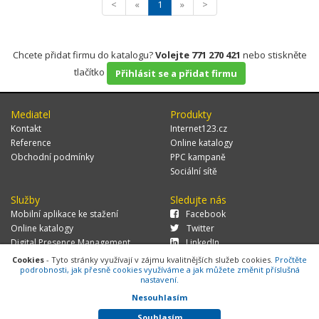
<
«
1
»
>
Chcete přidat firmu do katalogu?
Volejte 771 270 421
nebo stiskněte
tlačítko
Přihlásit se a přidat firmu
Mediatel
Produkty
Kontakt
Internet123.cz
Reference
Online katalogy
Obchodní podmínky
PPC kampaně
Sociální sítě
Služby
Sledujte nás
Mobilní aplikace ke stažení
Facebook
Online katalogy
Twitter
Digital Presence Management
LinkedIn
Více zákazníků
Cookies
- Tyto stránky využívají v zájmu kvalitnějších služeb cookies.
Pročtěte
podrobnosti, jak přesně cookies využíváme a jak můžete změnit příslušná
nastavení.
Nesouhlasím
© 2026 MEDIATEL CZ, s.r.o.,
Za Potokem 46/4, 106 00 Praha 10, tel.:
+420 771 270 421, verze 1.29.0.143,
Cookies
Souhlasím