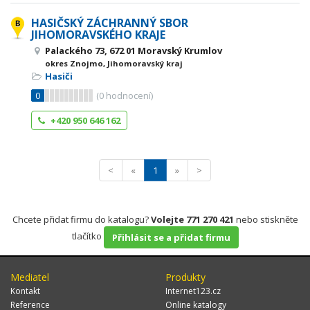
HASIČSKÝ ZÁCHRANNÝ SBOR
JIHOMORAVSKÉHO KRAJE
Palackého 73, 672 01 Moravský Krumlov
okres Znojmo, Jihomoravský kraj
Hasiči
0
(
0
hodnocení)
+420 950 646 162
<
«
1
»
>
Chcete přidat firmu do katalogu?
Volejte 771 270 421
nebo stiskněte
tlačítko
Přihlásit se a přidat firmu
Mediatel
Produkty
Kontakt
Internet123.cz
Reference
Online katalogy