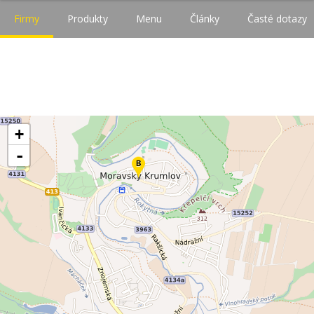
Firmy
Produkty
Menu
Články
Časté dotazy
+
-