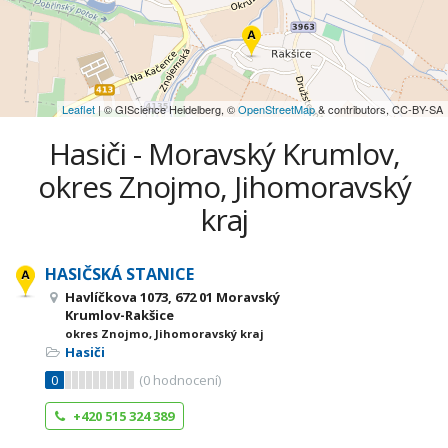
Leaflet
| © GIScience Heidelberg, ©
OpenStreetMap
& contributors, CC-BY-SA
Hasiči - Moravský Krumlov,
okres Znojmo, Jihomoravský
kraj
HASIČSKÁ STANICE
Havlíčkova 1073, 672 01 Moravský
Krumlov-Rakšice
okres Znojmo, Jihomoravský kraj
Hasiči
0
(
0
hodnocení)
+420 515 324 389