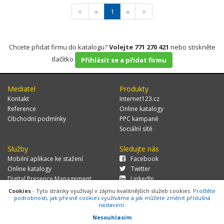
<
«
1
»
>
Chcete přidat firmu do katalogu?
Volejte 771 270 421
nebo stiskněte
tlačítko
Přihlásit se a přidat firmu
Mediatel
Produkty
Kontakt
Internet123.cz
Reference
Online katalogy
Obchodní podmínky
PPC kampaně
Sociální sítě
Služby
Sledujte nás
Mobilní aplikace ke stažení
Facebook
Online katalogy
Twitter
Digital Presence Management
LinkedIn
Více zákazníků
Cookies
- Tyto stránky využívají v zájmu kvalitnějších služeb cookies.
Pročtěte
podrobnosti, jak přesně cookies využíváme a jak můžete změnit příslušná
nastavení.
Nesouhlasím
© 2026 MEDIATEL CZ, s.r.o.,
Za Potokem 46/4, 106 00 Praha 10, tel.: