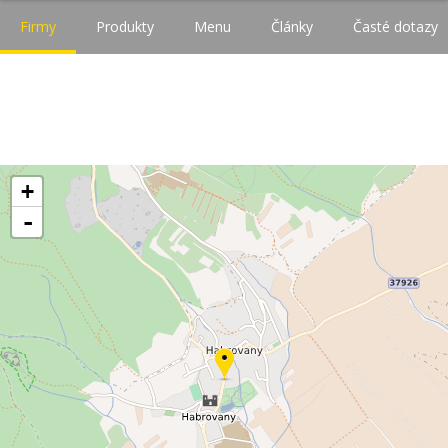
Firmy
Produkty
Menu
Články
Časté dotazy
+
-