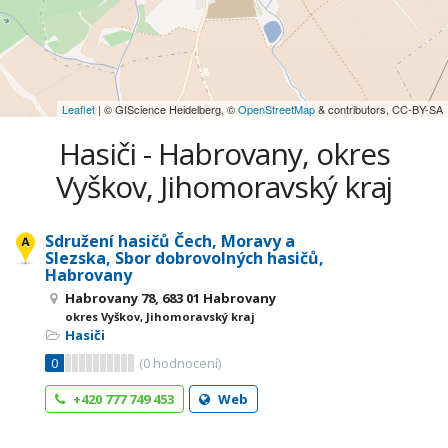
Leaflet
| © GIScience Heidelberg, ©
OpenStreetMap
& contributors, CC-BY-SA
Hasiči - Habrovany, okres
Vyškov, Jihomoravský kraj
Sdružení hasičů Čech, Moravy a
Slezska, Sbor dobrovolných hasičů,
Habrovany
Habrovany 78, 683 01 Habrovany
okres Vyškov, Jihomoravský kraj
Hasiči
0
(
0
hodnocení)
+420 777 749 453
Web