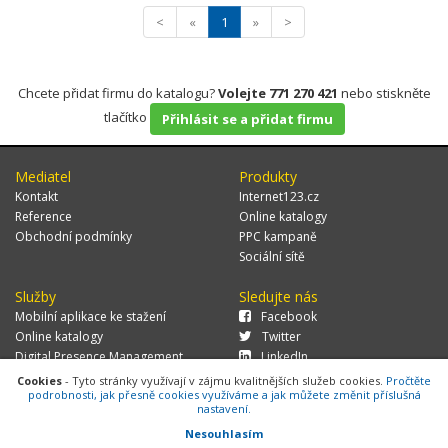
<
«
1
»
>
Chcete přidat firmu do katalogu?
Volejte 771 270 421
nebo stiskněte
tlačítko
Přihlásit se a přidat firmu
Mediatel
Produkty
Kontakt
Internet123.cz
Reference
Online katalogy
Obchodní podmínky
PPC kampaně
Sociální sítě
Služby
Sledujte nás
Mobilní aplikace ke stažení
Facebook
Online katalogy
Twitter
Digital Presence Management
LinkedIn
Více zákazníků
Cookies
- Tyto stránky využívají v zájmu kvalitnějších služeb cookies.
Pročtěte
podrobnosti, jak přesně cookies využíváme a jak můžete změnit příslušná
nastavení.
Nesouhlasím
© 2026 MEDIATEL CZ, s.r.o.,
Za Potokem 46/4, 106 00 Praha 10, tel.: