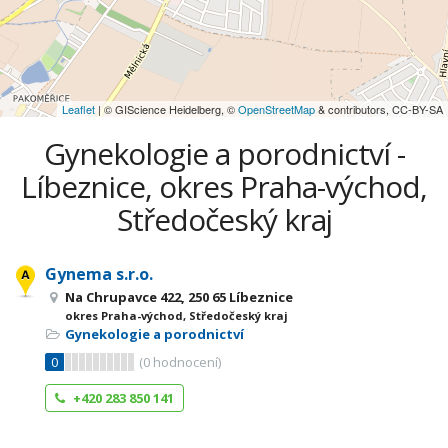
Leaflet
| © GIScience Heidelberg, ©
OpenStreetMap
& contributors, CC-BY-SA
Gynekologie a porodnictví -
Líbeznice, okres Praha-východ,
Středočeský kraj
Gynema s.r.o.
Na Chrupavce 422, 250 65 Líbeznice
okres Praha-východ, Středočeský kraj
Gynekologie a porodnictví
0
(
0
hodnocení)
+420 283 850 141