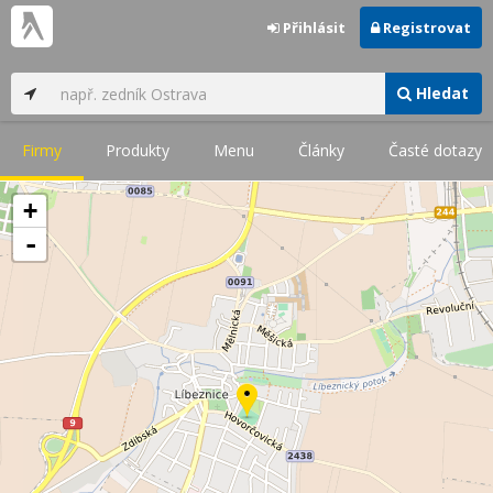
Přihlásit
Registrovat
Hledat
Firmy
Produkty
Menu
Články
Časté dotazy
+
-