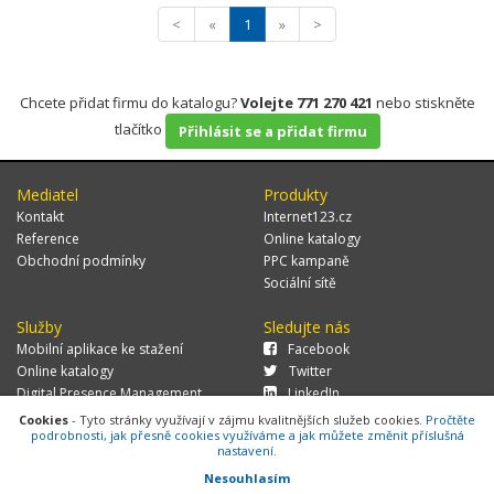
<
«
1
»
>
Chcete přidat firmu do katalogu?
Volejte 771 270 421
nebo stiskněte
tlačítko
Přihlásit se a přidat firmu
Mediatel
Produkty
Kontakt
Internet123.cz
Reference
Online katalogy
Obchodní podmínky
PPC kampaně
Sociální sítě
Služby
Sledujte nás
Mobilní aplikace ke stažení
Facebook
Online katalogy
Twitter
Digital Presence Management
LinkedIn
Více zákazníků
Cookies
- Tyto stránky využívají v zájmu kvalitnějších služeb cookies.
Pročtěte
podrobnosti, jak přesně cookies využíváme a jak můžete změnit příslušná
nastavení.
Nesouhlasím
© 2026 MEDIATEL CZ, s.r.o.,
Za Potokem 46/4, 106 00 Praha 10, tel.: