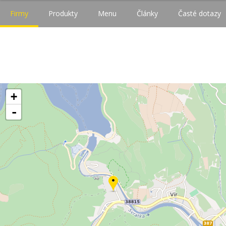
Firmy
Produkty
Menu
Články
Časté dotazy
+
-