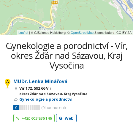
Leaflet
| © GIScience Heidelberg, ©
OpenStreetMap
& contributors, CC-BY-SA
Gynekologie a porodnictví - Vír,
okres Žďár nad Sázavou, Kraj
Vysočina
MUDr. Lenka Minářová
Vír 172, 592 66 Vír
okres Žďár nad Sázavou, Kraj Vysočina
Gynekologie a porodnictví
0
(
0
hodnocení)
+420 603 836 146
Web