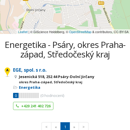
Leaflet
| © GIScience Heidelberg, ©
OpenStreetMap
& contributors, CC-BY-SA
Energetika - Psáry, okres Praha-
západ, Středočeský kraj
EGE, spol. s r.o.
Jesenická 518, 252 44 Psáry-Dolní Jirčany
okres Praha-západ, Středočeský kraj
Energetika
0
(
0
hodnocení)
+420 241 402 726
<
«
1
»
>