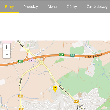
Firmy
Produkty
Menu
Články
Časté dotazy
+
-