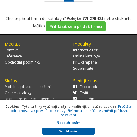
Chcete přidat firmu do katalogu?
Volejte 771 270 421
nebo stiskněte
tlačítko
Přihlásit se a přidat firmu
Mediatel
Produkty
Kontakt
Internet123.cz
Reference
Online katalogy
Obchodní podmínky
PPC kampaně
Sociální sítě
Služby
Sledujte nás
Mobilní aplikace ke stažení
Facebook
Online katalogy
Twitter
Digital Presence Management
LinkedIn
Více zákazníků
Cookies
- Tyto stránky využívají v zájmu kvalitnějších služeb cookies.
Pročtěte
podrobnosti, jak přesně cookies využíváme a jak můžete změnit příslušná
nastavení.
Nesouhlasím
© 2026 MEDIATEL CZ, s.r.o.,
Za Potokem 46/4, 106 00 Praha 10, tel.:
+420 771 270 421, verze 1.29.0.143,
Cookies
Souhlasím