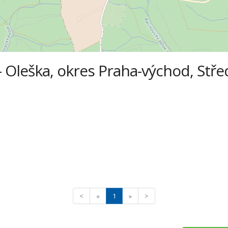
- Oleška, okres Praha-východ, Stře
<
«
1
»
>