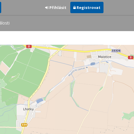
Přihlásit
Registrovat
losti