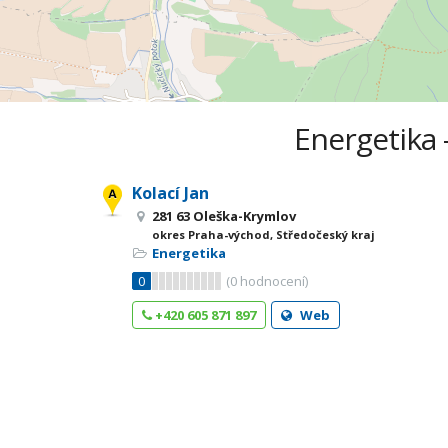
Energetika 
Kolací Jan
281 63 Oleška-Krymlov
okres Praha-východ, Středočeský kraj
Energetika
0
(
0
hodnocení)
+420 605 871 897
Web