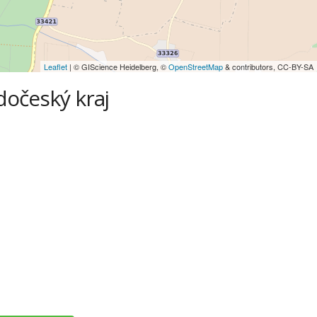
Leaflet
| © GIScience Heidelberg, ©
OpenStreetMap
& contributors, CC-BY-SA
dočeský kraj