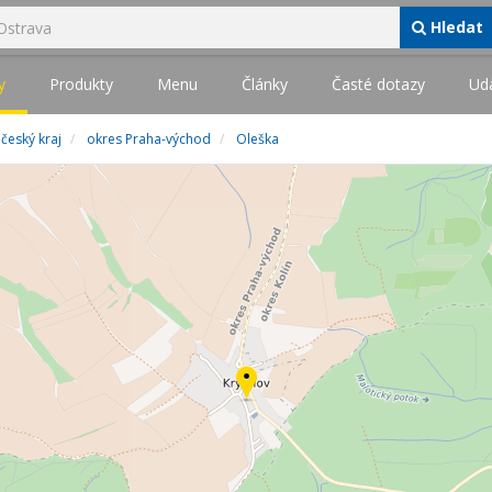
Hledat
y
Produkty
Menu
Články
Časté dotazy
Udá
český kraj
okres Praha-východ
Oleška