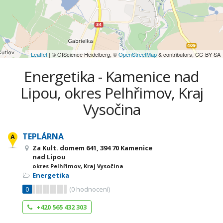
Leaflet
| © GIScience Heidelberg, ©
OpenStreetMap
& contributors, CC-BY-SA
Energetika - Kamenice nad
Lipou, okres Pelhřimov, Kraj
Vysočina
TEPLÁRNA
Za Kult. domem 641, 394 70 Kamenice
nad Lipou
okres Pelhřimov, Kraj Vysočina
Energetika
0
(
0
hodnocení)
+420 565 432 303