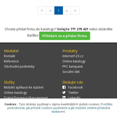
<
«
1
»
>
Chcete přidat firmu do katalogu?
Volejte 771 270 421
nebo stiskněte
tlačítko
Přihlásit se a přidat firmu
Mediatel
Produkty
Kontakt
Internet123.cz
Reference
Online katalogy
Obchodní podmínky
PPC kampaně
Sociální sítě
Služby
Sledujte nás
Mobilní aplikace ke stažení
Facebook
Online katalogy
Twitter
Digital Presence Management
LinkedIn
Více zákazníků
Cookies
- Tyto stránky využívají v zájmu kvalitnějších služeb cookies.
Pročtěte
podrobnosti, jak přesně cookies využíváme a jak můžete změnit příslušná
nastavení.