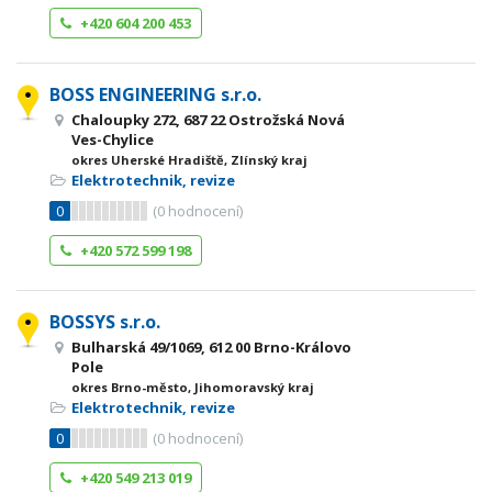
+420 604 200 453
BOSS ENGINEERING s.r.o.
Chaloupky 272, 687 22 Ostrožská Nová
Ves-Chylice
okres Uherské Hradiště, Zlínský kraj
Elektrotechnik, revize
0
(
0
hodnocení)
+420 572 599 198
BOSSYS s.r.o.
Bulharská 49/1069, 612 00 Brno-Královo
Pole
okres Brno-město, Jihomoravský kraj
Elektrotechnik, revize
0
(
0
hodnocení)
+420 549 213 019