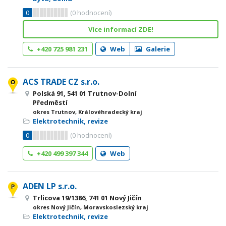
0
(
0
hodnocení)
Více informací ZDE!
+420 725 981 231
Web
Galerie
ACS TRADE CZ s.r.o.
Polská 91, 541 01 Trutnov-Dolní
Předměstí
okres Trutnov, Královéhradecký kraj
Elektrotechnik, revize
0
(
0
hodnocení)
+420 499 397 344
Web
ADEN LP s.r.o.
Trlicova 19/1386, 741 01 Nový Jičín
okres Nový Jičín, Moravskoslezský kraj
Elektrotechnik, revize