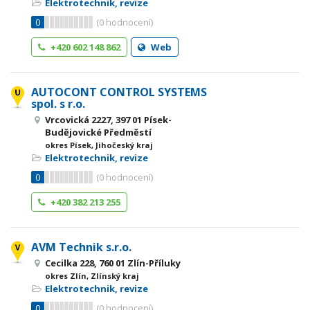
Elektrotechnik, revize
0
(
0
hodnocení)
+420 602 148 862
Web
AUTOCONT CONTROL SYSTEMS
spol. s r.o.
Vrcovická 2227, 397 01 Písek-
Budějovické Předměstí
okres Písek, Jihočeský kraj
Elektrotechnik, revize
0
(
0
hodnocení)
+420 382 213 255
AVM Technik s.r.o.
Cecilka 228, 760 01 Zlín-Příluky
okres Zlín, Zlínský kraj
Elektrotechnik, revize
0
(
0
hodnocení)