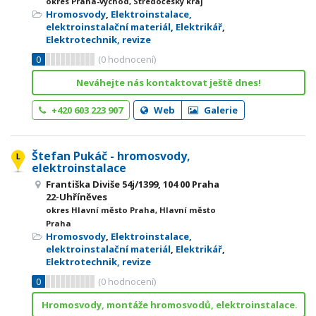
okres Praha-východ, Středočeský kraj
Hromosvody
,
Elektroinstalace,
elektroinstalační materiál
,
Elektrikář
,
Elektrotechnik, revize
0
(
0
hodnocení)
Neváhejte nás kontaktovat ještě dnes!
+420 603 223 907
Web
Galerie
Štefan Pukáč - hromosvody,
elektroinstalace
Františka Diviše 54j/1399, 104 00 Praha
22-Uhříněves
okres Hlavní město Praha, Hlavní město
Praha
Hromosvody
,
Elektroinstalace,
elektroinstalační materiál
,
Elektrikář
,
Elektrotechnik, revize
0
(
0
hodnocení)
Hromosvody, montáže hromosvodů, elektroinstalace.