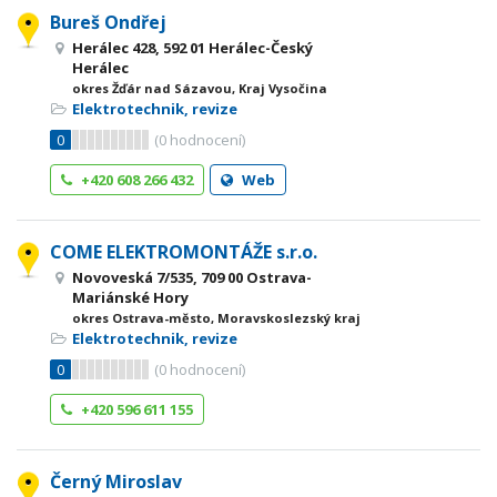
Bureš Ondřej
Herálec 428, 592 01 Herálec-Český
Herálec
okres Žďár nad Sázavou, Kraj Vysočina
Elektrotechnik, revize
0
(
0
hodnocení)
+420 608 266 432
Web
COME ELEKTROMONTÁŽE s.r.o.
Novoveská 7/535, 709 00 Ostrava-
Mariánské Hory
okres Ostrava-město, Moravskoslezský kraj
Elektrotechnik, revize
0
(
0
hodnocení)
+420 596 611 155
Černý Miroslav