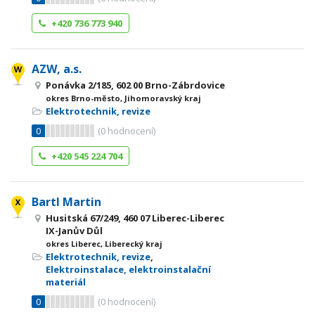
+420 736 773 940
AZW, a.s.
Ponávka 2/185, 602 00 Brno-Zábrdovice
okres Brno-město, Jihomoravský kraj
Elektrotechnik, revize
0
(
0
hodnocení)
+420 545 224 704
Bartl Martin
Husitská 67/249, 460 07 Liberec-Liberec
IX-Janův Důl
okres Liberec, Liberecký kraj
Elektrotechnik, revize
,
Elektroinstalace, elektroinstalační
materiál
0
(
0
hodnocení)