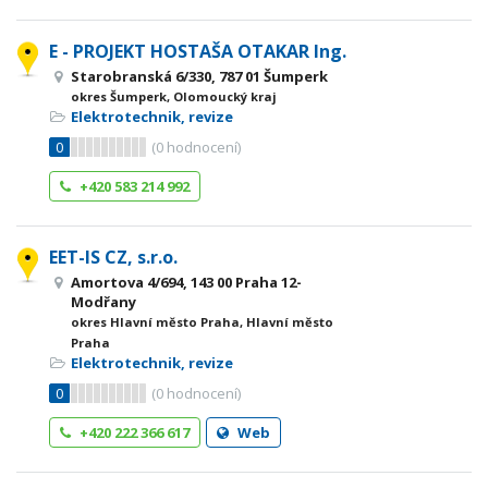
E - PROJEKT HOSTAŠA OTAKAR Ing.
Starobranská 6/330, 787 01 Šumperk
okres Šumperk, Olomoucký kraj
Elektrotechnik, revize
0
(
0
hodnocení)
+420 583 214 992
EET-IS CZ, s.r.o.
Amortova 4/694, 143 00 Praha 12-
Modřany
okres Hlavní město Praha, Hlavní město
Praha
Elektrotechnik, revize
0
(
0
hodnocení)
+420 222 366 617
Web