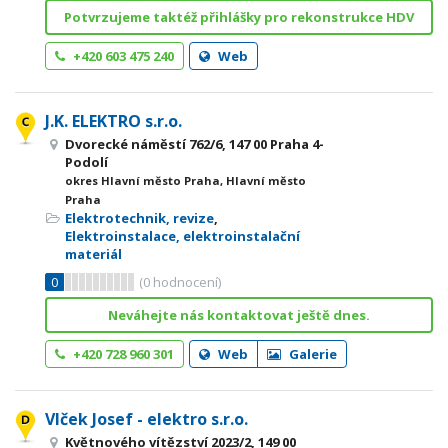
Potvrzujeme taktéž přihlášky pro rekonstrukce HDV
+420 603 475 240
Web
J.K. ELEKTRO s.r.o.
Dvorecké náměstí 762/6, 147 00 Praha 4-
Podolí
okres Hlavní město Praha, Hlavní město
Praha
Elektrotechnik, revize
,
Elektroinstalace, elektroinstalační
materiál
0
(
0
hodnocení)
Neváhejte nás kontaktovat ještě dnes.
+420 728 960 301
Web
Galerie
Vlček Josef - elektro s.r.o.
Květnového vítězství 2023/2, 149 00