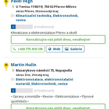
Pavel Végh
U Tenisu 1193/19, 750 02 Přerov-Město
okres Přerov, Olomoucký kraj
Klimatizační technika
,
Elektrotechnik,
revize
0
(
0
hodnocení)
Klimatizace a elektroinstalace Přerov a okolí!
Kontaktujte nás ještě dnes, neváhejte!
+420 775 418 138
Web
Galerie
Martin Hučín
Masarykovo náměstí 75, Napajedla
okres Zlín, Zlínský kraj
Elektroinstalace, elektroinstalační
materiál
,
Elektrotechnik, revize
0
(
0
hodnocení)
• Opravy a montáže • Revize • Elektroinstalace • Plynové
spotřebiče •
Kontaktujte nás ještě dnes, neváhejte!