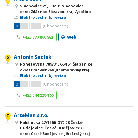
Vlachovice 29, 592 31 Vlachovice
okres Žďár nad Sázavou, Kraj Vysočina
Elektrotechnik, revize
0
(
0
hodnocení)
+420 777 860 921
Web
Antonín Sedlák
Ponětovská 709/31, 664 51 Šlapanice
okres Brno-venkov, Jihomoravský kraj
Elektrotechnik, revize
0
(
0
hodnocení)
+420 544 228 160
ArteMan s.r.o.
Kališnická 27/1566, 370 08 České
Budějovice-České Budějovice 6
okres České Budějovice, Jihočeský kraj