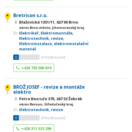
Bretricon s.r.o.
Blažovická 1351/11, 627 00 Brno
okres Brno-město, Jihomoravský kraj
Elektrikář
,
Elektromontáže
,
Elektrotechnik, revize
,
Elektroinstalace, elektroinstalační
materiál
0
(
0
hodnocení)
+420 730 580 619
BROŽ JOSEF - revize a montáže
elektro
Petra Bezruče 370, 267 53 Žebrák
okres Beroun, Středočeský kraj
Elektrotechnik, revize
0
(
0
hodnocení)
+420 311 533 296