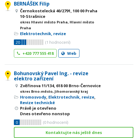
BERNÁŠEK Filip
Černokostelecká 40/2791, 100 00 Praha
10-Strašnice
okres Hlavní město Praha, Hlavní město
Praha
Elektrotechnik, revize
20
(
1
hodnocení)
+420 777 555 418
Web
Bohunovský Pavel Ing. - revize
elektro zařízení
Zvěřinova 11/134, 618 00 Brno-Černovice
okres Brno-město, Jihomoravský kraj
Hromosvody
,
Elektrotechnik, revize
,
Revize technické
Právě je otevřeno
Dnes otevřeno nonstop
0
(
0
hodnocení)
Kontaktujte nás ještě dnes