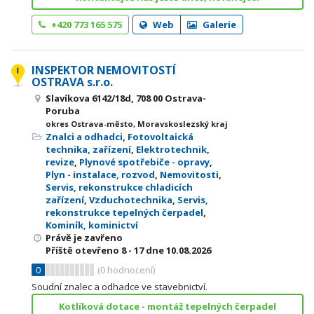
+420 773 165 575
Web
Galerie
INSPEKTOR NEMOVITOSTÍ
OSTRAVA s.r.o.
Slavíkova 6142/18d, 708 00 Ostrava-
Poruba
okres Ostrava-město, Moravskoslezský kraj
Znalci a odhadci
,
Fotovoltaická
technika, zařízení
,
Elektrotechnik,
revize
,
Plynové spotřebiče - opravy
,
Plyn - instalace, rozvod
,
Nemovitosti
,
Servis, rekonstrukce chladicích
zařízení
,
Vzduchotechnika
,
Servis,
rekonstrukce tepelných čerpadel
,
Kominík, kominictví
Právě je zavřeno
Příště otevřeno
8 - 17
dne 10.08.2026
0
(
0
hodnocení)
Soudní znalec a odhadce ve stavebnictví.
Kotlíková dotace - montáž tepelných čerpadel