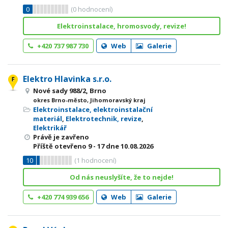
0
(
0
hodnocení)
Elektroinstalace, hromosvody, revize!
+420 737 987 730
Web
Galerie
Elektro Hlavinka s.r.o.
Nové sady 988/2, Brno
okres Brno-město, Jihomoravský kraj
Elektroinstalace, elektroinstalační
materiál
,
Elektrotechnik, revize
,
Elektrikář
Právě je zavřeno
Příště otevřeno
9 - 17
dne 10.08.2026
10
(
1
hodnocení)
Od nás neuslyšíte, že to nejde!
+420 774 939 656
Web
Galerie