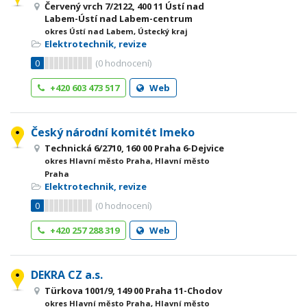
Červený vrch 7/2122, 400 11 Ústí nad
Labem-Ústí nad Labem-centrum
okres Ústí nad Labem, Ústecký kraj
Elektrotechnik, revize
0
(
0
hodnocení)
+420 603 473 517
Web
Český národní komitét Imeko
Technická 6/2710, 160 00 Praha 6-Dejvice
okres Hlavní město Praha, Hlavní město
Praha
Elektrotechnik, revize
0
(
0
hodnocení)
+420 257 288 319
Web
DEKRA CZ a.s.
Türkova 1001/9, 149 00 Praha 11-Chodov
okres Hlavní město Praha, Hlavní město