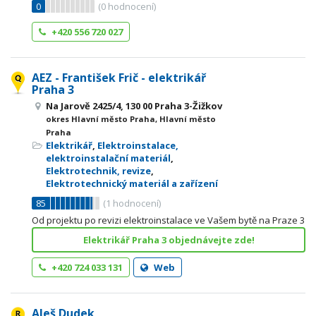
0
(
0
hodnocení)
+420 556 720 027
AEZ - František Frič - elektrikář
Praha 3
Na Jarově 2425/4, 130 00 Praha 3-Žižkov
okres Hlavní město Praha, Hlavní město
Praha
Elektrikář
,
Elektroinstalace,
elektroinstalační materiál
,
Elektrotechnik, revize
,
Elektrotechnický materiál a zařízení
85
(
1
hodnocení)
Od projektu po revizi elektroinstalace ve Vašem bytě na Praze 3
Elektrikář Praha 3 objednávejte zde!
+420 724 033 131
Web
Aleš Dudek