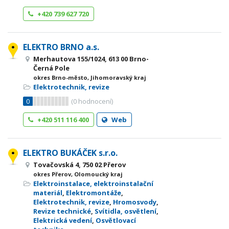
+420 739 627 720
ELEKTRO BRNO a.s.
Merhautova 155/1024, 613 00 Brno-
Černá Pole
okres Brno-město, Jihomoravský kraj
Elektrotechnik, revize
0
(
0
hodnocení)
+420 511 116 400
Web
ELEKTRO BUKÁČEK s.r.o.
Tovačovská 4, 750 02 Přerov
okres Přerov, Olomoucký kraj
Elektroinstalace, elektroinstalační
materiál
,
Elektromontáže
,
Elektrotechnik, revize
,
Hromosvody
,
Revize technické
,
Svítidla, osvětlení
,
Elektrická vedení
,
Osvětlovací