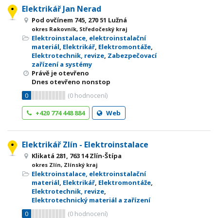
Elektrikář Jan Nerad
Pod ovčínem 745, 270 51 Lužná
okres Rakovník, Středočeský kraj
Elektroinstalace, elektroinstalační
materiál
,
Elektrikář
,
Elektromontáže
,
Elektrotechnik, revize
,
Zabezpečovací
zařízení a systémy
Právě je otevřeno
Dnes otevřeno nonstop
0
(
0
hodnocení)
+420 774 448 884
Web
Elektrikář Zlín - Elektroinstalace
Klikatá 281, 763 14 Zlín-Štípa
okres Zlín, Zlínský kraj
Elektroinstalace, elektroinstalační
materiál
,
Elektrikář
,
Elektromontáže
,
Elektrotechnik, revize
,
Elektrotechnický materiál a zařízení
0
(
0
hodnocení)