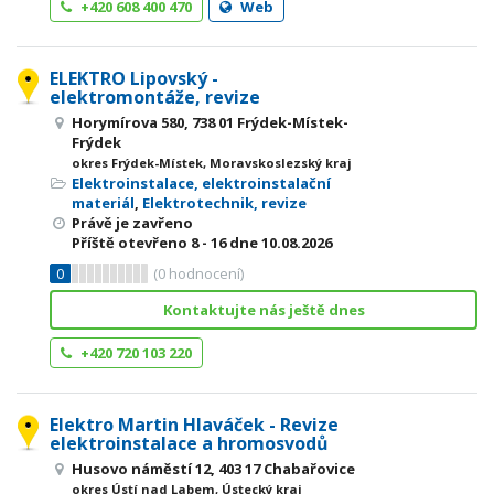
+420 608 400 470
Web
ELEKTRO Lipovský -
elektromontáže, revize
Horymírova 580, 738 01 Frýdek-Místek-
Frýdek
okres Frýdek-Místek, Moravskoslezský kraj
Elektroinstalace, elektroinstalační
materiál
,
Elektrotechnik, revize
Právě je zavřeno
Příště otevřeno
8 - 16
dne 10.08.2026
0
(
0
hodnocení)
Kontaktujte nás ještě dnes
+420 720 103 220
Elektro Martin Hlaváček - Revize
elektroinstalace a hromosvodů
Husovo náměstí 12, 403 17 Chabařovice
okres Ústí nad Labem, Ústecký kraj