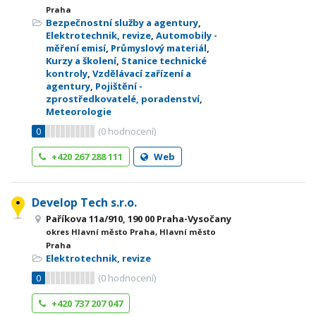
Praha
Bezpečnostní služby a agentury
,
Elektrotechnik, revize
,
Automobily -
měření emisí
,
Průmyslový materiál
,
Kurzy a školení
,
Stanice technické
kontroly
,
Vzdělávací zařízení a
agentury
,
Pojištění -
zprostředkovatelé, poradenství
,
Meteorologie
0
(
0
hodnocení)
+420 267 288 111
Web
Develop Tech s.r.o.
Paříkova 11a/910, 190 00 Praha-Vysočany
okres Hlavní město Praha, Hlavní město
Praha
Elektrotechnik, revize
0
(
0
hodnocení)
+420 737 207 047