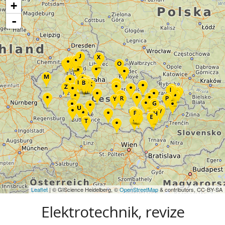
+
-
Leaflet
| © GIScience Heidelberg, ©
OpenStreetMap
& contributors, CC-BY-SA
Elektrotechnik, revize