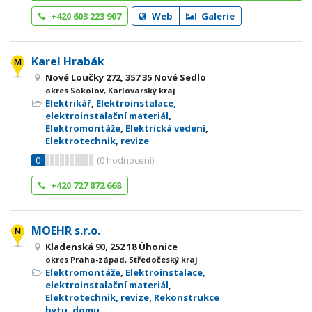
+420 603 223 907
Web
Galerie
Karel Hrabák
Nové Loučky 272, 357 35 Nové Sedlo
okres Sokolov, Karlovarský kraj
Elektrikář
,
Elektroinstalace,
elektroinstalační materiál
,
Elektromontáže
,
Elektrická vedení
,
Elektrotechnik, revize
0
(
0
hodnocení)
+420 727 872 668
MOEHR s.r.o.
Kladenská 90, 252 18 Úhonice
okres Praha-západ, Středočeský kraj
Elektromontáže
,
Elektroinstalace,
elektroinstalační materiál
,
Elektrotechnik, revize
,
Rekonstrukce
bytu, domu