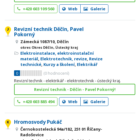
+420 603 109 560
Web
Galerie
Revizní technik Děčín, Pavel
Pokorný
Zámecká 1087/10, Děčín
okres Okres Děčín, Ústecký kraj
Elektroinstalace, elektroinstalační
materiál
,
Elektrotechnik, revize
,
Revize
technické
,
Kurzy a školení
,
Elektrikář
0
(
0
hodnocení)
Revizní technik - elektrikář - elektrotechnik - ústecký kraj.
Revizní technik - Děčín - Pavel Pokorný!
+420 603 885 494
Web
Galerie
Hromosvody Pukáč
Černokostelecká 94a/182, 251 01 Říčany-
Radošovice