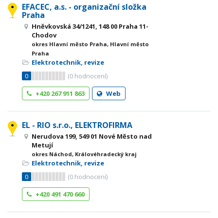
EFACEC, a.s. - organizační složka
Praha
Hněvkovská 34/1241, 148 00 Praha 11-
Chodov
okres Hlavní město Praha, Hlavní město
Praha
Elektrotechnik, revize
0
(
0
hodnocení)
+420 267 911 863
Web
EL - RIO s.r.o., ELEKTROFIRMA
Nerudova 199, 549 01 Nové Město nad
Metují
okres Náchod, Královéhradecký kraj
Elektrotechnik, revize
0
(
0
hodnocení)
+420 491 470 660