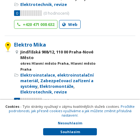
Elektrotechnik, revize
0
(
0
hodnocení)
+420 471 008 632
Web
Elektro Mika
Jindřišská 908/12, 110 00 Praha-Nové
Město
okres Hlavní město Praha, Hlavní město
Praha
Elektroinstalace, elektroinstalační
materiál
,
Zabezpečovací zařízení a
systémy
,
Elektromontáže
,
Elektrotechnik, revize
0
(
0
hodnocení)
Cookies
- Tyto stránky využívají v zájmu kvalitnějších služeb cookies.
Pročtěte
podrobnosti, jak přesně cookies využíváme a jak můžete změnit příslušná
+420 608 850 380
Web
nastavení.
Nesouhlasím
Elektro Revize Martin Borák
Souhlasím
Havířov, okres Karviná