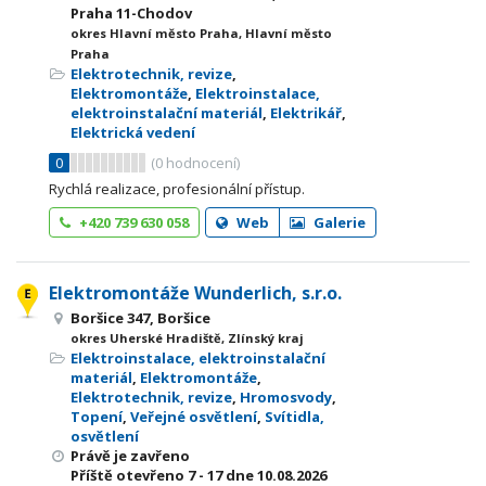
Praha 11-Chodov
okres Hlavní město Praha, Hlavní město
Praha
Elektrotechnik, revize
,
Elektromontáže
,
Elektroinstalace,
elektroinstalační materiál
,
Elektrikář
,
Elektrická vedení
0
(
0
hodnocení)
Rychlá realizace, profesionální přístup.
+420 739 630 058
Web
Galerie
Elektromontáže Wunderlich, s.r.o.
Boršice 347, Boršice
okres Uherské Hradiště, Zlínský kraj
Elektroinstalace, elektroinstalační
materiál
,
Elektromontáže
,
Elektrotechnik, revize
,
Hromosvody
,
Topení
,
Veřejné osvětlení
,
Svítidla,
osvětlení
Právě je zavřeno
Příště otevřeno
7 - 17
dne 10.08.2026