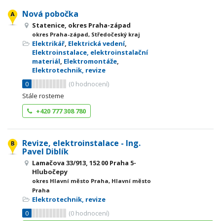
Nová pobočka
Statenice, okres Praha-západ
okres Praha-západ, Středočeský kraj
Elektrikář
,
Elektrická vedení
,
Elektroinstalace, elektroinstalační
materiál
,
Elektromontáže
,
Elektrotechnik, revize
0
(
0
hodnocení)
Stále rosteme
+420 777 308 780
Revize, elektroinstalace - Ing.
Pavel Diblík
Lamačova 33/913, 152 00 Praha 5-
Hlubočepy
okres Hlavní město Praha, Hlavní město
Praha
Elektrotechnik, revize
0
(
0
hodnocení)