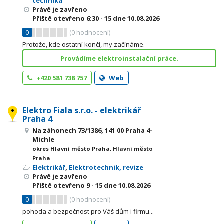
technika
Právě je zavřeno
Příště otevřeno
6:30 - 15
dne 10.08.2026
0
(
0
hodnocení)
Protože, kde ostatní končí, my začínáme.
Provádíme elektroinstalační práce.
+420 581 738 757
Web
Elektro Fiala s.r.o. - elektrikář
Praha 4
Na záhonech 73/1386, 141 00 Praha 4-
Michle
okres Hlavní město Praha, Hlavní město
Praha
Elektrikář
,
Elektrotechnik, revize
Právě je zavřeno
Příště otevřeno
9 - 15
dne 10.08.2026
0
(
0
hodnocení)
pohoda a bezpečnost pro Váš dům i firmu...