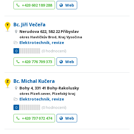
+420 602 189 288
Web
Bc. Jiří Večeřa
Nerudova 622, 582 22 Přibyslav
okres Havlíčkův Brod, Kraj Vysočina
Elektrotechnik, revize
0
(
0
hodnocení)
+420 776 709 373
Web
Bc. Michal Kučera
Bohy 4, 331 41 Bohy-Rakolusky
okres Plzeň-sever, Plzeňský kraj
Elektrotechnik, revize
0
(
0
hodnocení)
+420 737 072 474
Web