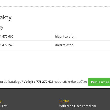
akty
ny
1 470 660
hlavní telefon
1 472 245
další telefon
rmu do katalogu?
Volejte 771 270 421
nebo stiskněte tlačítko
Přihlásit se
y
Služby
23.cz
Mobilní aplikace ke stažení