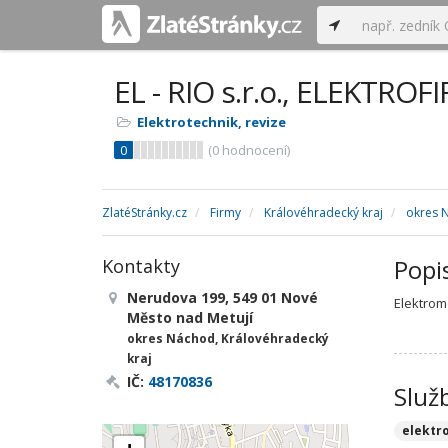
EL - RIO s.r.o., ELEKTROF
Elektrotechnik, revize
0
(
0
hodnocení)
ZlatéStránky.cz
Firmy
Královéhradecký kraj
okres 
Popi
Kontakty
Nerudova 199, 549 01 Nové
Elektrom
Město nad Metují
okres Náchod, Královéhradecký
kraj
IČ:
48170836
Služ
elektr