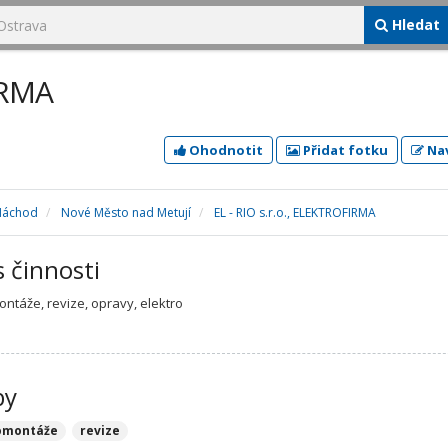
Hledat
IRMA
Ohodnotit
Přidat fotku
Nav
Náchod
Nové Město nad Metují
EL - RIO s.r.o., ELEKTROFIRMA
s činnosti
ontáže, revize, opravy, elektro
by
omontáže
revize