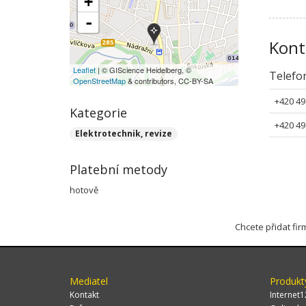
+
-
Kont
Leaflet
| © GIScience Heidelberg, ©
Telefo
OpenStreetMap
& contributors, CC-BY-SA
+420 49
Kategorie
+420 49
Elektrotechnik, revize
Platební metody
hotově
Chcete přidat fi
Mediatel
Produkt
Kontakt
Internet1