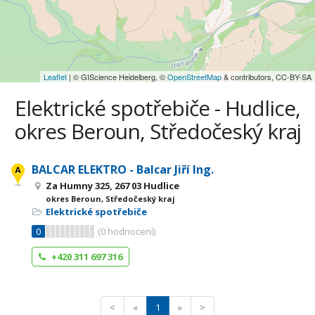
Leaflet
| © GIScience Heidelberg, ©
OpenStreetMap
& contributors, CC-BY-SA
Elektrické spotřebiče - Hudlice,
okres Beroun, Středočeský kraj
BALCAR ELEKTRO - Balcar Jiří Ing.
Za Humny 325, 267 03 Hudlice
okres Beroun, Středočeský kraj
Elektrické spotřebiče
0
(
0
hodnocení)
+420 311 697 316
<
«
1
»
>