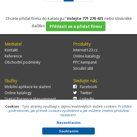
Chcete přidat firmu do katalogu?
Volejte 771 270 421
nebo stiskněte
tlačítko
Přihlásit se a přidat firmu
Mediatel
Produkty
Kontakt
Internet123.cz
Reference
Online katalogy
Obchodní podmínky
PPC kampaně
Sociální sítě
Služby
Sledujte nás
Mobilní aplikace ke stažení
Facebook
Online katalogy
Twitter
Digital Presence Management
LinkedIn
Více zákazníků
Cookies
- Tyto stránky využívají v zájmu kvalitnějších služeb cookies.
Pročtěte
podrobnosti, jak přesně cookies využíváme a jak můžete změnit příslušná
nastavení.
Nesouhlasím
© 2026 MEDIATEL CZ, s.r.o.,
Za Potokem 46/4, 106 00 Praha 10, tel.:
+420 771 270 421, verze 1.29.0.143,
Cookies
Souhlasím