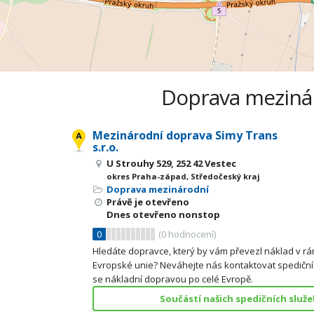
Doprava mezináro
Mezinárodní doprava Simy Trans
s.r.o.
U Strouhy 529, 252 42 Vestec
okres Praha-západ, Středočeský kraj
Doprava mezinárodní
Právě je otevřeno
Dnes otevřeno nonstop
0
(
0
hodnocení)
Hledáte dopravce, který by vám převezl náklad v r
Evropské unie? Neváhejte nás kontaktovat spediční f
se nákladní dopravou po celé Evropě.
Součástí našich spedičních služe