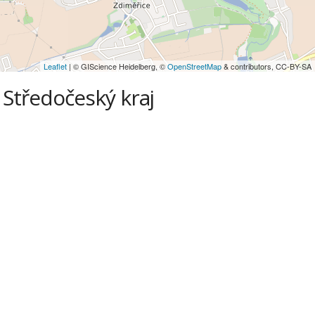
Leaflet
| © GIScience Heidelberg, ©
OpenStreetMap
& contributors, CC-BY-SA
 Středočeský kraj