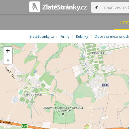
Firm
ZlatéStránky.cz
Firmy
Rubriky
Doprava mezinárodn
+
-