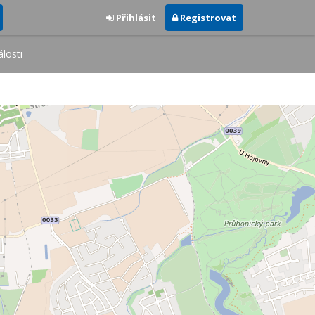
Přihlásit
Registrovat
losti