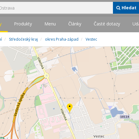
Hledat
y
Produkty
Menu
Články
Časté dotazy
Udá
í
Středočeský kraj
okres Praha-západ
Vestec