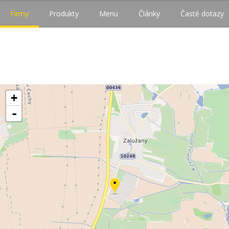
Firmy
Produkty
Menu
Články
Časté dotazy
+
-