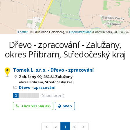
Leaflet
| © GIScience Heidelberg, ©
OpenStreetMap
& contributors, CC-BY-SA
Dřevo - zpracování - Zalužany,
okres Příbram, Středočeský kraj
Tomek L. s.r.o. - Dřevo - zpracování
Zalužany 99, 262 84 Zalužany
okres Příbram, Středočeský kraj
Dřevo - zpracování
0
(
0
hodnocení)
+420 603 544 985
Web
<
«
1
»
>