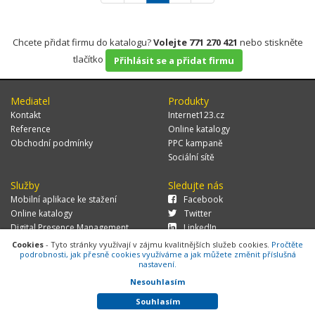
Chcete přidat firmu do katalogu?
Volejte 771 270 421
nebo stiskněte
tlačítko
Přihlásit se a přidat firmu
Mediatel
Produkty
Kontakt
Internet123.cz
Reference
Online katalogy
Obchodní podmínky
PPC kampaně
Sociální sítě
Služby
Sledujte nás
Mobilní aplikace ke stažení
Facebook
Online katalogy
Twitter
Digital Presence Management
LinkedIn
Více zákazníků
Cookies
- Tyto stránky využívají v zájmu kvalitnějších služeb cookies.
Pročtěte
podrobnosti, jak přesně cookies využíváme a jak můžete změnit příslušná
nastavení.
Nesouhlasím
© 2026 MEDIATEL CZ, s.r.o.,
Za Potokem 46/4, 106 00 Praha 10, tel.:
+420 771 270 421, verze 1.29.0.143,
Cookies
Souhlasím