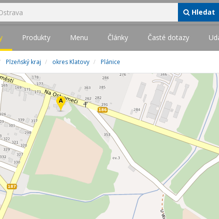
Hledat
y
Produkty
Menu
Články
Časté dotazy
Udá
Plzeňský kraj
okres Klatovy
Plánice