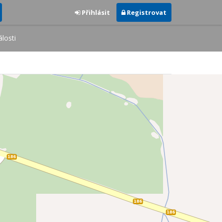
Přihlásit
Registrovat
losti