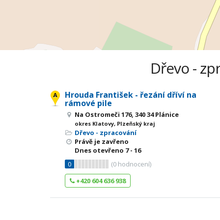
Dřevo - zpr
Hrouda František - řezání dříví na
rámové pile
Na Ostromeči 176, 340 34 Plánice
okres Klatovy, Plzeňský kraj
Dřevo - zpracování
Právě je zavřeno
Dnes otevřeno
7 - 16
0
(
0
hodnocení)
+420 604 636 938