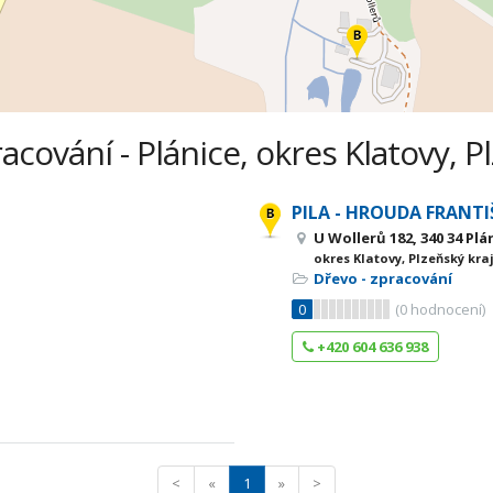
acování - Plánice, okres Klatovy, P
PILA - HROUDA FRANTI
U Wollerů 182, 340 34 Plá
okres Klatovy, Plzeňský kra
Dřevo - zpracování
0
(
0
hodnocení)
+420 604 636 938
<
«
1
»
>