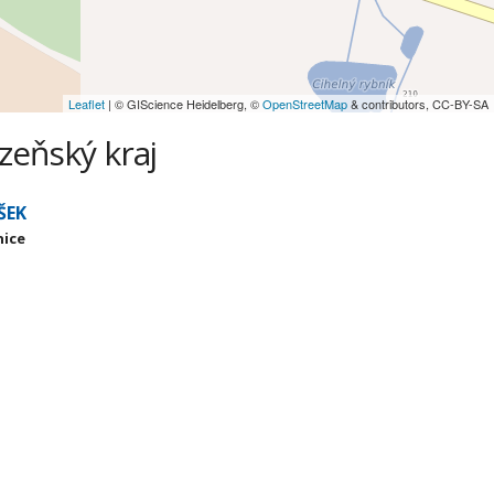
Leaflet
| © GIScience Heidelberg, ©
OpenStreetMap
& contributors, CC-BY-SA
lzeňský kraj
ŠEK
nice
j