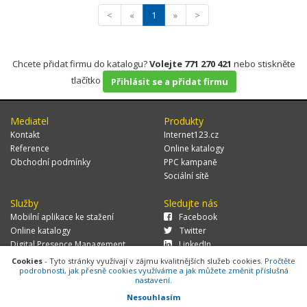
<
«
1
»
>
Chcete přidat firmu do katalogu?
Volejte 771 270 421
nebo stiskněte
tlačítko
Přihlásit se a přidat firmu
Mediatel
Produkty
Kontakt
Internet123.cz
Reference
Online katalogy
Obchodní podmínky
PPC kampaně
Sociální sítě
Služby
Sledujte nás
Mobilní aplikace ke stažení
Facebook
Online katalogy
Twitter
Digital Presence Management
LinkedIn
Více zákazníků
Cookies
- Tyto stránky využívají v zájmu kvalitnějších služeb cookies.
Pročtěte
podrobnosti, jak přesně cookies využíváme a jak můžete změnit příslušná
nastavení.
Nesouhlasím
© 2026 MEDIATEL CZ, s.r.o.,
Za Potokem 46/4, 106 00 Praha 10, tel.: