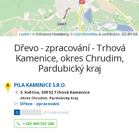
Leaflet
| © GIScience Heidelberg, ©
OpenStreetMap
& contributors, CC-BY-SA
Dřevo - zpracování - Trhová
Kamenice, okres Chrudim,
Pardubický kraj
PILA KAMENICE S.R.O.
5. května, 539 52 Trhová Kamenice
okres Chrudim, Pardubický kraj
Dřevo - zpracování
0
(
0
hodnocení)
+420 469 333 288