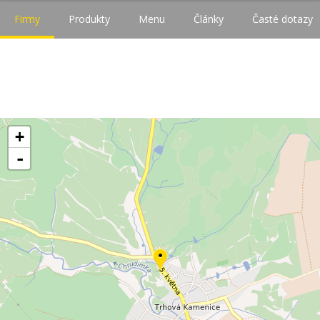
Firmy
Produkty
Menu
Články
Časté dotazy
+
-