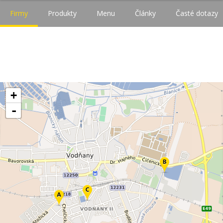
Firmy
Produkty
Menu
Články
Časté dotazy
+
-