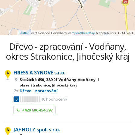
Leaflet
| © GIScience Heidelberg, ©
OpenStreetMap
& contributors, CC-BY-SA
Dřevo - zpracování - Vodňany,
okres Strakonice, Jihočeský kraj
FRIESS A SYNOVÉ s.r.o.
Stožická 690, 389 01 Vodňany-Vodňany II
okres Strakonice, Jihočeský kraj
Dřevo - zpracování
0
(
0
hodnocení)
+420 606 454 397
JAF HOLZ spol. s r.o.