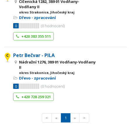
Číčenická 1282, 389 01 Vodňany-
Vodňany II
okres Strakonice, Jihočeský kraj
Dřevo - zpracování
0
(
0
hodnocení)
+420 383 355 511
Petr Bečvar - PILA
Nádražní 1276, 389 01 Vodňany-Vodňany
II
okres Strakonice, Jihočeský kraj
Dřevo - zpracování
0
(
0
hodnocení)
+420 728 259 321
<
«
1
»
>