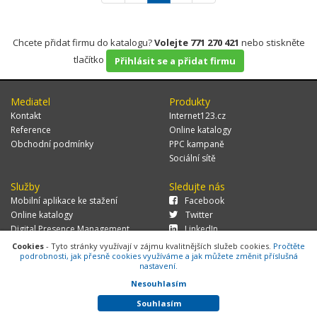
Chcete přidat firmu do katalogu?
Volejte 771 270 421
nebo stiskněte
tlačítko
Přihlásit se a přidat firmu
Mediatel
Produkty
Kontakt
Internet123.cz
Reference
Online katalogy
Obchodní podmínky
PPC kampaně
Sociální sítě
Služby
Sledujte nás
Mobilní aplikace ke stažení
Facebook
Online katalogy
Twitter
Digital Presence Management
LinkedIn
Více zákazníků
Cookies
- Tyto stránky využívají v zájmu kvalitnějších služeb cookies.
Pročtěte
podrobnosti, jak přesně cookies využíváme a jak můžete změnit příslušná
nastavení.
Nesouhlasím
© 2026 MEDIATEL CZ, s.r.o.,
Za Potokem 46/4, 106 00 Praha 10, tel.:
+420 771 270 421, verze 1.29.0.143,
Cookies
Souhlasím