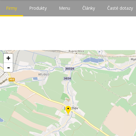
Firmy
Produkty
Menu
Články
Časté dotazy
+
-