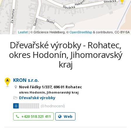
Leaflet
| © GIScience Heidelberg, ©
OpenStreetMap
& contributors, CC-BY-SA
Dřevařské výrobky - Rohatec,
okres Hodonín, Jihomoravský
kraj
KRON s.r.o.
Nové řádky 1/337, 696 01 Rohatec
okres Hodonín, Jihomoravský kraj
Dřevařské výrobky
0
(
0
hodnocení)
+420 518 321 411
Web