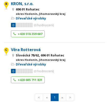
KRON, s.r.o.
696 01 Rohatec
okres Hodonín, Jihomoravský kraj
Dřevařské výrobky
0
(
0
hodnocení)
+420 518 359 607
Věra Rotterová
Slovácká 78/62, 696 01 Rohatec
okres Hodonín, Jihomoravský kraj
Dřevařské výrobky
0
(
0
hodnocení)
+420 605 711 831
<
«
1
»
>