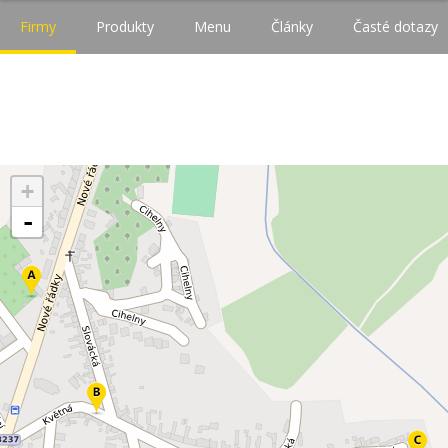
Firmy
Produkty
Menu
Články
Časté dotazy
+
-